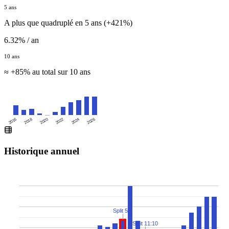
5 ans
A plus que quadruplé en 5 ans (+421%)
6.32% / an
10 ans
≈ +85% au total sur 10 ans
2016
2020
2024
2018
2022
2026
Historique annuel
Split 5:1
Split 11:10