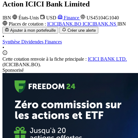
Action
ICICI Bank Limited
IBN
États-Unis
USD
Finance
US45104G1040
Places de cotation :
ICICIBANK.BO
ICICIBANK.NS
IBN
Ajouter à mon portefeuille
Créer une alerte
•
Synthèse
Dividendes
Finances
•
Cette cotation renvoie à la fiche principale :
ICICI BANK LTD.
(ICICIBANK.BO).
Sponsorisé