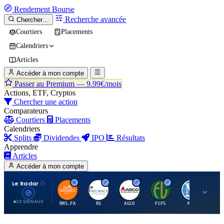
Rendement
Bourse
Recherche avancée
Chercher…
Courtiers
Placements
Calendriers
Articles
Accéder à mon compte
Passer au Premium —
9.99€/mois
Actions, ETF, Cryptos
Chercher une action
Comparateurs
Courtiers
Placements
Calendriers
Splits
Dividendes
IPO
Résultats
Apprendre
Articles
Accéder à mon compte
Le Radar
H
R
A
F
M
20 SIGNAUX
RMS.PA
RS
AGCO
FCFS
MCO
AI