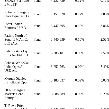
SPDR® Portfolio
fund
4 237 739
0.12%
0.71
EM ETF
Robeco Emerging
fund
4 157 320
0.12%
2.05
Stars Equities D €
Pictet-Indian
fund
3 447 895
0.10%
8.86
Equities P USD
Pacific North of
South EM All Cp
fund
3 440 339
0.10%
2.58
EqZ£Acc
Fidelity Asia Eq
fund
3 385 181
0.09%
2.57
ESG A-Dis-USD
Ashoka WhiteOak
India Opps A
fund
3 252 763
0.09%
5.49
USD Acc
Morgan Stanley
fund
3 183 337
0.09%
3.05
Inst Global Opp I
DFA Emerging
Markets Core
fund
3 088 389
0.09%
0.20
Equity 2 I
T. Rowe Price