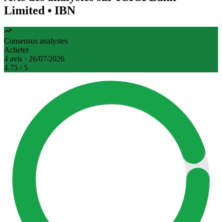
Limited
• IBN
Consensus analystes
Acheter
4 avis · 26/07/2026
4.75
/ 5