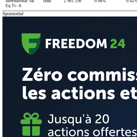
International Val
fund
2 961 256
0.08%
0.42
Eq Tr- A
Sponsorisé