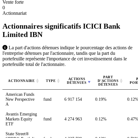
Vente forte
0
Actionnariat
Actionnaires significatifs ICICI Bank
Limited
IBN
La part d'actions détenues indique le pourcentage des actions de
l'entreprise détenues par l'actionnaire, tandis que la part du
portefeuille représente l'importance de cet investissement dans le
portefeuille total de l'actionnaire.
PART
ACTIONS
ACTIONNAIRE
TYPE
D'ACTIONS
DÉTENUES
POR
DÉTENUES
American Funds
New Perspective
fund
6 917 154
0.19%
0.12
A
Avantis Emerging
Markets Equity
fund
4 274 963
0.12%
0.47
ETF
State Street®