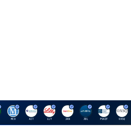
M
A
E
J
J
P
O
MCO
AIT
LLY
JAN
JBL
PSHZF
OXSQ