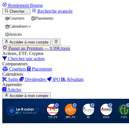
Rendement
Bourse
Recherche avancée
Chercher…
Courtiers
Placements
Calendriers
Articles
Accéder à mon compte
Passer au Premium —
9.99€/mois
Actions, ETF, Cryptos
Chercher une action
Comparateurs
Courtiers
Placements
Calendriers
Splits
Dividendes
IPO
Résultats
Apprendre
Articles
Accéder à mon compte
Le Radar
T
H
R
A
F
20 SIGNAUX
TTE.PA
RMS.PA
RS
AGCO
FCFS