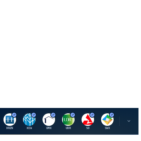
H
H
U
U
S
S
S
HRZN
HIW
UMH
UDR
SO
SWX
SIGI