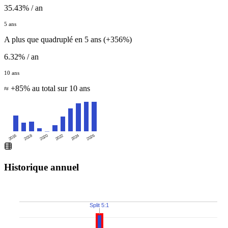
35.43% / an
5 ans
A plus que quadruplé en 5 ans (+356%)
6.32% / an
10 ans
≈ +85% au total sur 10 ans
2016
2020
2024
2018
2022
2026
Historique annuel
Split 5:1