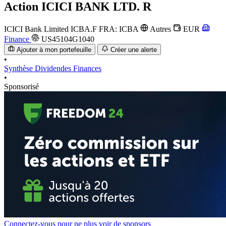
Action
ICICI BANK LTD. R
ICICI Bank Limited
ICBA.F
FRA: ICBA
Autres
EUR
Finance
US45104G1040
Ajouter à mon portefeuille
Créer une alerte
•
Synthèse
Dividendes
Finances
•
Sponsorisé
Connectez-vous pour ne plus voir de sponsors