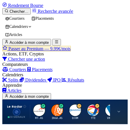
Rendement
Bourse
Recherche avancée
Chercher…
Courtiers
Placements
Calendriers
Articles
Accéder à mon compte
Passer au Premium —
9.99€/mois
Actions, ETF, Cryptos
Chercher une action
Comparateurs
Courtiers
Placements
Calendriers
Splits
Dividendes
IPO
Résultats
Apprendre
Articles
Accéder à mon compte
Le Radar
A
I
Q
T
V
20 SIGNAUX
MT.AS
INGA.AS
QCOM
TTE
VK.PA
ME