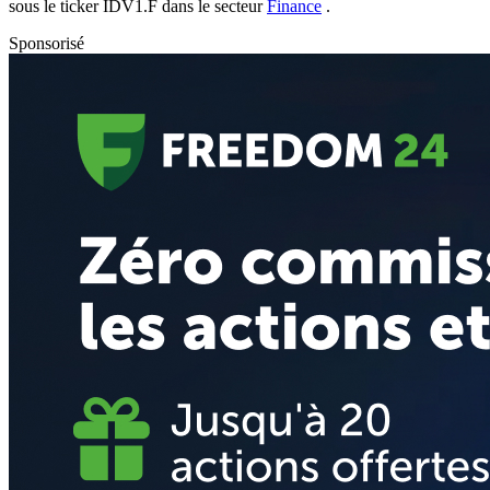
sous le ticker
IDV1.F
dans le secteur
Finance
.
Sponsorisé