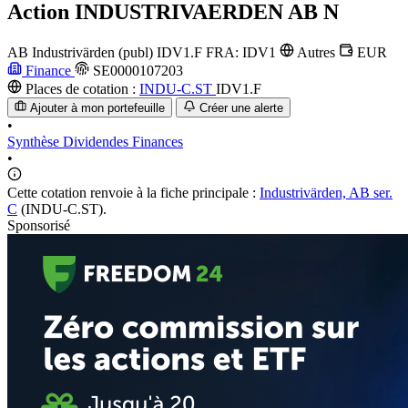
Action
INDUSTRIVAERDEN AB N
AB Industrivärden (publ)
IDV1.F
FRA: IDV1
Autres
EUR
Finance
SE0000107203
Places de cotation :
INDU-C.ST
IDV1.F
Ajouter à mon portefeuille
Créer une alerte
•
Synthèse
Dividendes
Finances
•
Cette cotation renvoie à la fiche principale :
Industrivärden, AB ser.
C
(INDU-C.ST).
Sponsorisé