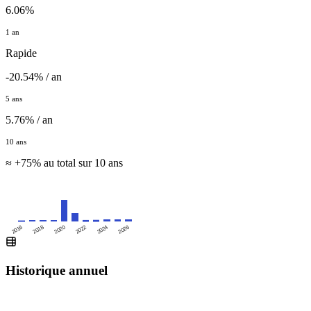
6.06%
1 an
Rapide
-20.54% / an
5 ans
5.76% / an
10 ans
≈ +75% au total sur 10 ans
2016
2020
2024
2018
2022
2026
Historique annuel