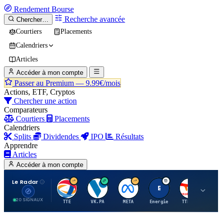
Rendement
Bourse
Recherche avancée
Chercher…
Courtiers
Placements
Calendriers
Articles
Accéder à mon compte
Passer au Premium —
9.99€/mois
Actions, ETF, Cryptos
Chercher une action
Comparateurs
Courtiers
Placements
Calendriers
Splits
Dividendes
IPO
Résultats
Apprendre
Articles
Accéder à mon compte
Le Radar
T
V
M
E
T
20 SIGNAUX
TTE
VK.PA
META
Energie
TTE.PA
RMS