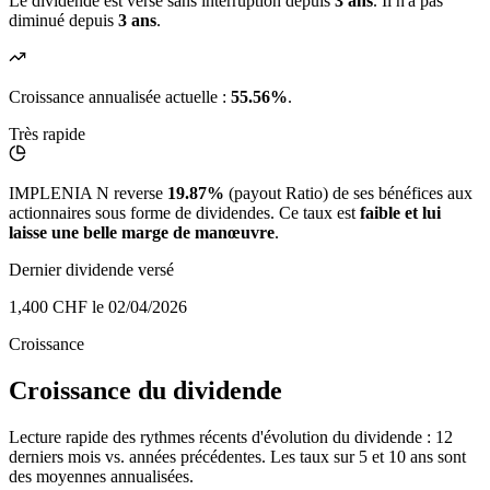
Le dividende est versé sans interruption depuis
3 ans
. Il n'a pas
diminué depuis
3 ans
.
Croissance annualisée actuelle :
55.56%
.
Très rapide
IMPLENIA N reverse
19.87%
(payout Ratio) de ses bénéfices aux
actionnaires sous forme de dividendes. Ce taux est
faible et lui
laisse une belle marge de manœuvre
.
Dernier dividende versé
1,400 CHF
le 02/04/2026
Croissance
Croissance du dividende
Lecture rapide des rythmes récents d'évolution du dividende : 12
derniers mois vs. années précédentes. Les taux sur 5 et 10 ans sont
des moyennes annualisées.