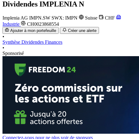
Dividendes
IMPLENIA N
Implenia AG
IMPN.SW
SWX: IMPN
Suisse
CHF
Industrie
CH0023868554
Ajouter à mon portefeuille
Créer une alerte
•
Synthèse
Dividendes
Finances
•
Sponsorisé
Connectez-vous pour ne plus voir de sponsors