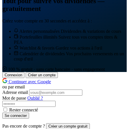
Tout pour suivre vos dividendes —
gratuitement
Créez votre compte en 30 secondes et accédez à :
Alertes personnalisées
Dividendes & variations de cours
Portefeuilles illimités
Suivez tous vos comptes titres &
PEA
Watchlist & favoris
Gardez vos actions à l'œil
Calendrier de dividendes
Vos prochains versements en un
coup d'œil
100 % gratuit · sans carte bancaire · sans engagement
Connexion
Créer un compte
Continuer avec Google
ou par email
Adresse email
Mot de passe
Oublié ?
Rester connecté
Se connecter
Pas encore de compte ?
Créer un compte gratuit