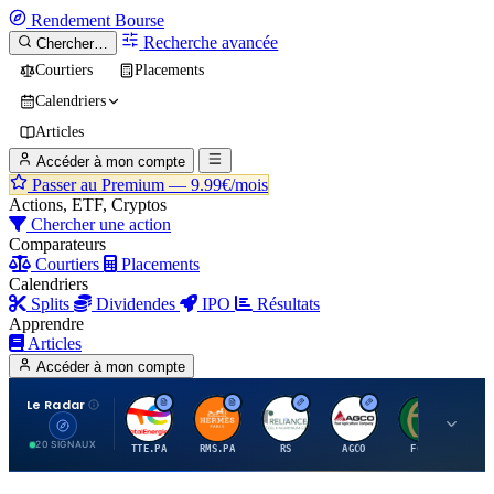
Rendement
Bourse
Recherche avancée
Chercher…
Courtiers
Placements
Calendriers
Articles
Accéder à mon compte
Passer au Premium —
9.99€/mois
Actions, ETF, Cryptos
Chercher une action
Comparateurs
Courtiers
Placements
Calendriers
Splits
Dividendes
IPO
Résultats
Apprendre
Articles
Accéder à mon compte
Le Radar
T
H
R
A
F
20 SIGNAUX
TTE.PA
RMS.PA
RS
AGCO
FCFS
MC