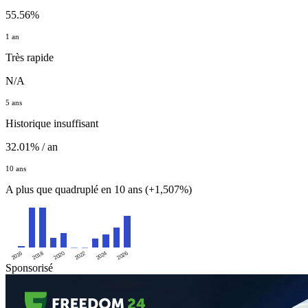
55.56%
1 an
Très rapide
N/A
5 ans
Historique insuffisant
32.01% / an
10 ans
A plus que quadruplé en 10 ans (+1,507%)
2016
2020
2024
2018
2022
2026
Sponsorisé