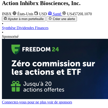
Action
Inhibrx Biosciences, Inc.
INBX
États-Unis
USD
Santé
US45720L1070
Ajouter à mon portefeuille
Créer une alerte
•
Synthèse
Dividendes
Finances
•
Sponsorisé
Connectez-vous pour ne plus voir de sponsors