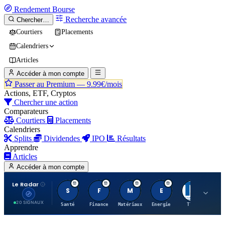
Rendement
Bourse
Recherche avancée
Chercher…
Courtiers
Placements
Calendriers
Articles
Accéder à mon compte
Passer au Premium —
9.99€/mois
Actions, ETF, Cryptos
Chercher une action
Comparateurs
Courtiers
Placements
Calendriers
Splits
Dividendes
IPO
Résultats
Apprendre
Articles
Accéder à mon compte
Le Radar
S
F
M
E
T
20 SIGNAUX
Santé
Finance
Matériaux
Energie
TTWO
MT.