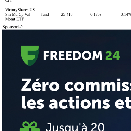
Cl I
VictoryShares US
Sm Md Cp Val
fund
25 418
0.17%
0.14
Momt ETF
Sponsorisé