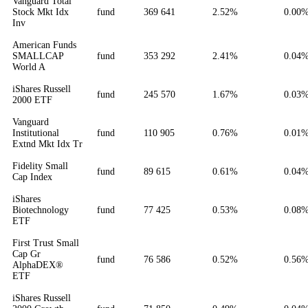
Vanguard Total
Stock Mkt Idx
fund
369 641
2.52%
0.00
Inv
American Funds
SMALLCAP
fund
353 292
2.41%
0.04
World A
iShares Russell
fund
245 570
1.67%
0.03
2000 ETF
Vanguard
Institutional
fund
110 905
0.76%
0.01
Extnd Mkt Idx Tr
Fidelity Small
fund
89 615
0.61%
0.04
Cap Index
iShares
Biotechnology
fund
77 425
0.53%
0.08
ETF
First Trust Small
Cap Gr
fund
76 586
0.52%
0.56
AlphaDEX®
ETF
iShares Russell