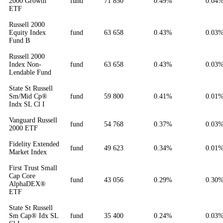
2000 Growth
fund
71 850
0.49%
0.04
ETF
Russell 2000
Equity Index
fund
63 658
0.43%
0.03
Fund B
Russell 2000
Index Non-
fund
63 658
0.43%
0.03
Lendable Fund
State St Russell
Sm/Mid Cp®
fund
59 800
0.41%
0.01
Indx SL Cl I
Vanguard Russell
fund
54 768
0.37%
0.03
2000 ETF
Fidelity Extended
fund
49 623
0.34%
0.01
Market Index
First Trust Small
Cap Core
fund
43 056
0.29%
0.30
AlphaDEX®
ETF
State St Russell
Sm Cap® Idx SL
fund
35 400
0.24%
0.03