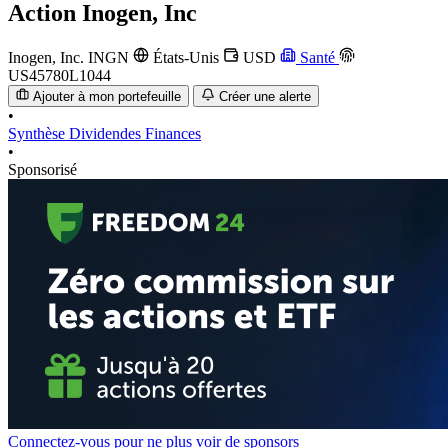
Action
Inogen, Inc
Inogen, Inc.
INGN
États-Unis
USD
Santé
US45780L1044
Ajouter à mon portefeuille
Créer une alerte
•
Synthèse
Dividendes
Finances
•
Sponsorisé
Connectez-vous pour ne plus voir de sponsors