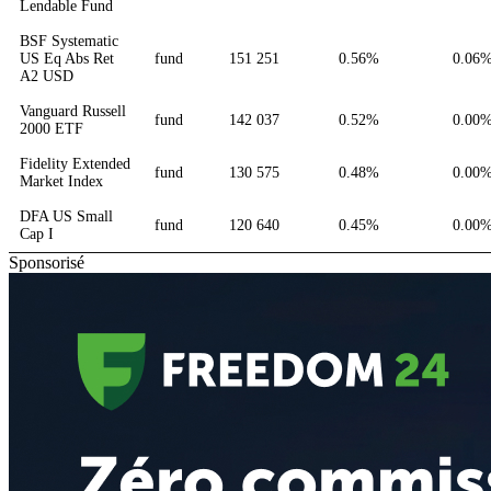
Lendable Fund
BSF Systematic
US Eq Abs Ret
fund
151 251
0.56%
0.06
A2 USD
Vanguard Russell
fund
142 037
0.52%
0.00
2000 ETF
Fidelity Extended
fund
130 575
0.48%
0.00
Market Index
DFA US Small
fund
120 640
0.45%
0.00
Cap I
Sponsorisé