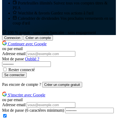
Portefeuilles illimités
Suivez tous vos comptes titres &
PEA
Watchlist & favoris
Gardez vos actions à l'œil
Calendrier de dividendes
Vos prochains versements en un
coup d'œil
100 % gratuit · sans carte bancaire · sans engagement
Connexion
Créer un compte
Continuer avec Google
ou par email
Adresse email
Mot de passe
Oublié ?
Rester connecté
Se connecter
Pas encore de compte ?
Créer un compte gratuit
S'inscrire avec Google
ou par email
Adresse email
Mot de passe
(6 caractères minimum)