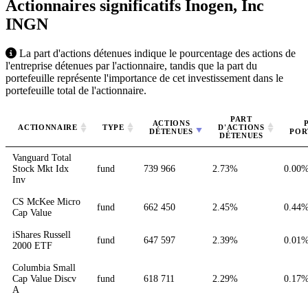
Actionnaires significatifs Inogen, Inc
INGN
La part d'actions détenues indique le pourcentage des actions de
l'entreprise détenues par l'actionnaire, tandis que la part du
portefeuille représente l'importance de cet investissement dans le
portefeuille total de l'actionnaire.
PART
ACTIONS
ACTIONNAIRE
TYPE
D'ACTIONS
DÉTENUES
POR
DÉTENUES
Vanguard Total
Stock Mkt Idx
fund
739 966
2.73%
0.00
Inv
CS McKee Micro
fund
662 450
2.45%
0.44
Cap Value
iShares Russell
fund
647 597
2.39%
0.01
2000 ETF
Columbia Small
Cap Value Discv
fund
618 711
2.29%
0.17
A