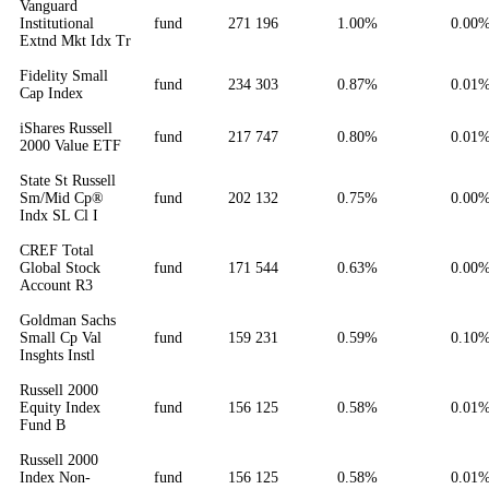
Vanguard
Institutional
fund
271 196
1.00%
0.00
Extnd Mkt Idx Tr
Fidelity Small
fund
234 303
0.87%
0.01
Cap Index
iShares Russell
fund
217 747
0.80%
0.01
2000 Value ETF
State St Russell
Sm/Mid Cp®
fund
202 132
0.75%
0.00
Indx SL Cl I
CREF Total
Global Stock
fund
171 544
0.63%
0.00
Account R3
Goldman Sachs
Small Cp Val
fund
159 231
0.59%
0.10
Insghts Instl
Russell 2000
Equity Index
fund
156 125
0.58%
0.01
Fund B
Russell 2000
Index Non-
fund
156 125
0.58%
0.01