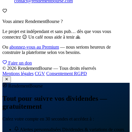
contact@rendementbourse.com
Vous aimez RendementBourse ?
Le projet est indépendant et sans pub… dès que vous vous
connectez 😉 Un café nous aide à tenir 🙏
Ou
abonnez-vous au Premium
— nous serions heureux de
construire la plateforme selon vos besoins.
Faire un don
© 2026 RendementBourse — Tous droits réservés
Mentions légales
CGV
Consentement RGPD
Rendement
Bourse
Tout pour suivre vos dividendes —
gratuitement
Créez votre compte en 30 secondes et accédez à :
Alertes personnalisées
Dividendes & variations de cours