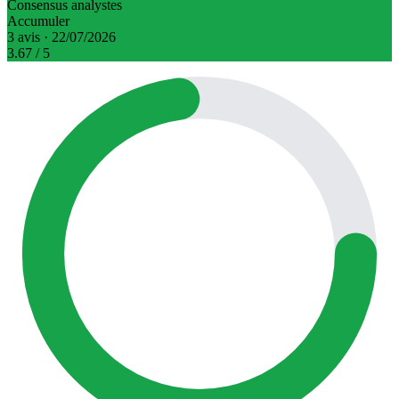
Consensus analystes
Accumuler
3 avis · 22/07/2026
3.67
/ 5