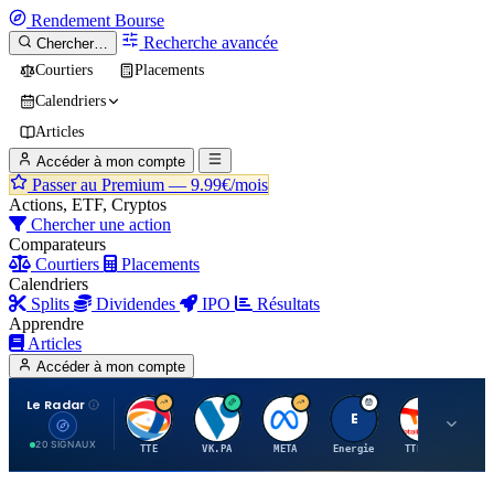
Rendement
Bourse
Recherche avancée
Chercher…
Courtiers
Placements
Calendriers
Articles
Accéder à mon compte
Passer au Premium —
9.99€/mois
Actions, ETF, Cryptos
Chercher une action
Comparateurs
Courtiers
Placements
Calendriers
Splits
Dividendes
IPO
Résultats
Apprendre
Articles
Accéder à mon compte
Le Radar
T
V
M
E
T
20 SIGNAUX
TTE
VK.PA
META
Energie
TTE.PA
RMS