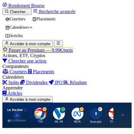
Rendement
Bourse
Recherche avancée
Chercher…
Courtiers
Placements
Calendriers
Articles
Accéder à mon compte
Passer au Premium —
9.99€/mois
Actions, ETF, Cryptos
Chercher une action
Comparateurs
Courtiers
Placements
Calendriers
Splits
Dividendes
IPO
Résultats
Apprendre
Articles
Accéder à mon compte
Le Radar
T
V
M
E
T
20 SIGNAUX
TTE
VK.PA
META
Energie
TTE.PA
RMS