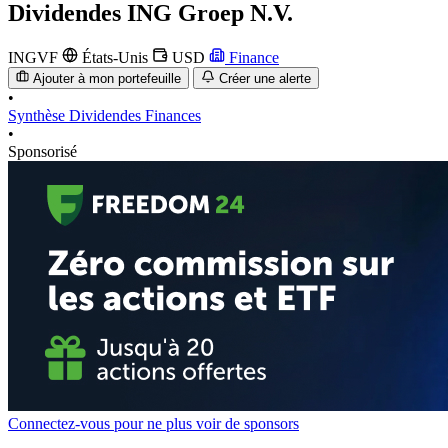
Dividendes
ING Groep N.V.
INGVF
États-Unis
USD
Finance
Ajouter à mon portefeuille
Créer une alerte
•
Synthèse
Dividendes
Finances
•
Sponsorisé
Connectez-vous pour ne plus voir de sponsors