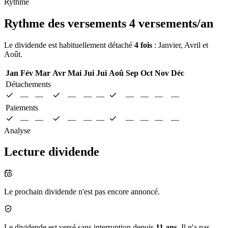
Rythme
Rythme des versements
4 versements/an
Le dividende est habituellement détaché
4 fois
: Janvier, Avril et
Août.
Jan
Fév
Mar
Avr
Mai
Jui
Jui
Aoû
Sep
Oct
Nov
Déc
Détachements
—
—
—
—
—
—
—
—
—
Paiements
—
—
—
—
—
—
—
—
—
Analyse
Lecture dividende
Le prochain dividende n'est pas encore annoncé.
Le dividende est versé sans interruption depuis
11 ans
. Il n'a pas