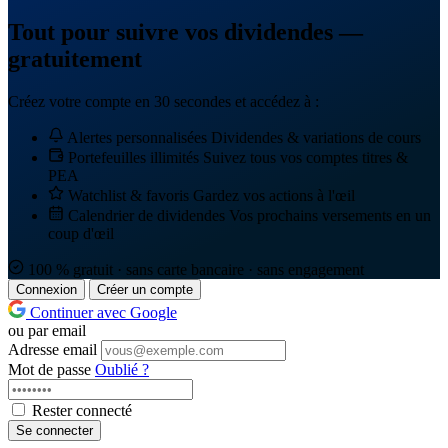
Tout pour suivre vos dividendes —
gratuitement
Créez votre compte en 30 secondes et accédez à :
Alertes personnalisées
Dividendes & variations de cours
Portefeuilles illimités
Suivez tous vos comptes titres &
PEA
Watchlist & favoris
Gardez vos actions à l'œil
Calendrier de dividendes
Vos prochains versements en un
coup d'œil
100 % gratuit · sans carte bancaire · sans engagement
Connexion
Créer un compte
Continuer avec Google
ou par email
Adresse email
Mot de passe
Oublié ?
Rester connecté
Se connecter