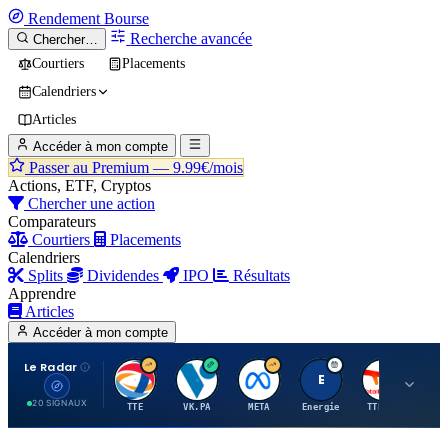
Rendement
Bourse
Recherche avancée
Chercher…
Courtiers
Placements
Calendriers
Articles
Accéder à mon compte
Passer au Premium —
9.99€/mois
Actions, ETF, Cryptos
Chercher une action
Comparateurs
Courtiers
Placements
Calendriers
Splits
Dividendes
IPO
Résultats
Apprendre
Articles
Accéder à mon compte
Le Radar
T
V
M
E
T
20 SIGNAUX
TTE
VK.PA
META
Energie
TTE.PA
RMS