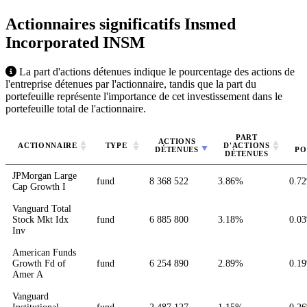
Actionnaires significatifs Insmed
Incorporated
INSM
La part d'actions détenues indique le pourcentage des actions de
l'entreprise détenues par l'actionnaire, tandis que la part du
portefeuille représente l'importance de cet investissement dans le
portefeuille total de l'actionnaire.
PART
ACTIONS
ACTIONNAIRE
TYPE
D'ACTIONS
DÉTENUES
PO
DÉTENUES
JPMorgan Large
fund
8 368 522
3.86%
0.7
Cap Growth I
Vanguard Total
Stock Mkt Idx
fund
6 885 800
3.18%
0.0
Inv
American Funds
Growth Fd of
fund
6 254 890
2.89%
0.1
Amer A
Vanguard