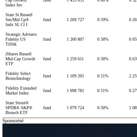
Cap Growth
fund
1 435 651
0.66%
0.3
Index Inv
State St Russell
Sm/Mid Cp®
fund
1 269 727
0.59%
0.2
Indx SL Cl I
Strategic Advisers
Fidelity US
fund
1 260 807
0.58%
0.0
TtlStk
iShares Russell
Mid-Cap Growth
fund
1 259 611
0.58%
0.6
ETF
Fidelity Select
fund
1 109 201
0.51%
2.2
Biotechnology
Fidelity Extended
fund
1 098 781
0.51%
0.2
Market Index
State Street®
SPDR® S&P®
fund
1 079 724
0.50%
1.0
Biotech ETF
Sponsorisé