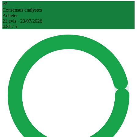
Consensus analystes
Acheter
21 avis · 23/07/2026
4.81
/ 5