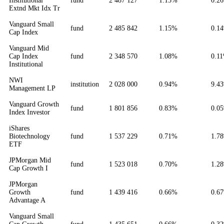
Institutional
fund
2 487 127
1.15%
0.2
Extnd Mkt Idx Tr
Vanguard Small
fund
2 485 842
1.15%
0.1
Cap Index
Vanguard Mid
Cap Index
fund
2 348 570
1.08%
0.1
Institutional
NWI
institution
2 028 000
0.94%
9.4
Management LP
Vanguard Growth
fund
1 801 856
0.83%
0.0
Index Investor
iShares
Biotechnology
fund
1 537 229
0.71%
1.7
ETF
JPMorgan Mid
fund
1 523 018
0.70%
1.2
Cap Growth I
JPMorgan
Growth
fund
1 439 416
0.66%
0.6
Advantage A
Vanguard Small