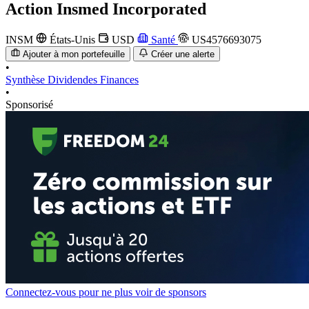
Action
Insmed Incorporated
INSM
États-Unis
USD
Santé
US4576693075
Ajouter à mon portefeuille
Créer une alerte
•
Synthèse
Dividendes
Finances
•
Sponsorisé
Connectez-vous pour ne plus voir de sponsors