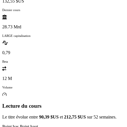
132,55 $US
Dernier cours
28.73 Mrd
LARGE capitalisation
0,79
Beta
12 M
Volume
Lecture du cours
Le titre évolue entre
90,39 $US
et
212,75 $US
sur 52 semaines.
Point bas
Point haut