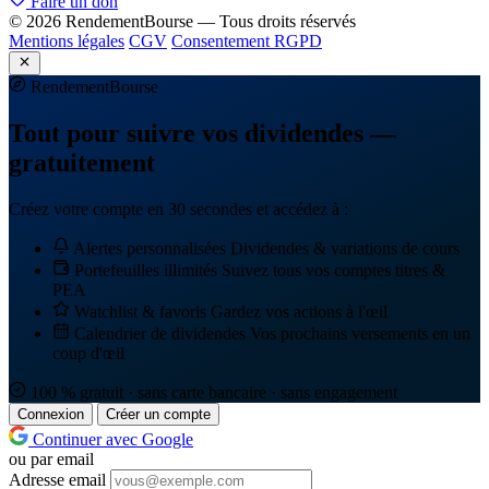
Faire un don
© 2026 RendementBourse — Tous droits réservés
Mentions légales
CGV
Consentement RGPD
Rendement
Bourse
Tout pour suivre vos dividendes —
gratuitement
Créez votre compte en 30 secondes et accédez à :
Alertes personnalisées
Dividendes & variations de cours
Portefeuilles illimités
Suivez tous vos comptes titres &
PEA
Watchlist & favoris
Gardez vos actions à l'œil
Calendrier de dividendes
Vos prochains versements en un
coup d'œil
100 % gratuit · sans carte bancaire · sans engagement
Connexion
Créer un compte
Continuer avec Google
ou par email
Adresse email