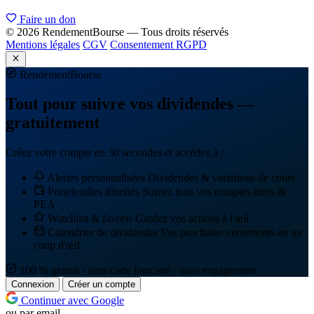
Faire un don
© 2026 RendementBourse — Tous droits réservés
Mentions légales
CGV
Consentement RGPD
Rendement
Bourse
Tout pour suivre vos dividendes —
gratuitement
Créez votre compte en 30 secondes et accédez à :
Alertes personnalisées
Dividendes & variations de cours
Portefeuilles illimités
Suivez tous vos comptes titres &
PEA
Watchlist & favoris
Gardez vos actions à l'œil
Calendrier de dividendes
Vos prochains versements en un
coup d'œil
100 % gratuit · sans carte bancaire · sans engagement
Connexion
Créer un compte
Continuer avec Google
ou par email