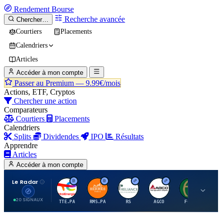
Rendement
Bourse
Recherche avancée
Chercher…
Courtiers
Placements
Calendriers
Articles
Accéder à mon compte
Passer au Premium —
9.99€/mois
Actions, ETF, Cryptos
Chercher une action
Comparateurs
Courtiers
Placements
Calendriers
Splits
Dividendes
IPO
Résultats
Apprendre
Articles
Accéder à mon compte
Le Radar
T
H
R
A
F
20 SIGNAUX
TTE.PA
RMS.PA
RS
AGCO
FCFS
MC