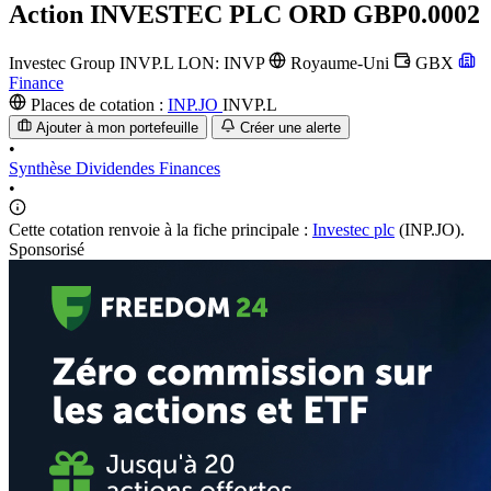
Action
INVESTEC PLC ORD GBP0.0002
Investec Group
INVP.L
LON: INVP
Royaume-Uni
GBX
Finance
Places de cotation :
INP.JO
INVP.L
Ajouter à mon portefeuille
Créer une alerte
•
Synthèse
Dividendes
Finances
•
Cette cotation renvoie à la fiche principale :
Investec plc
(INP.JO).
Sponsorisé