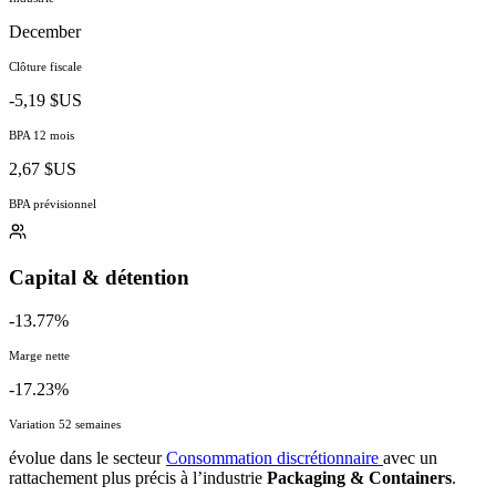
December
Clôture fiscale
-5,19 $US
BPA 12 mois
2,67 $US
BPA prévisionnel
Capital & détention
-13.77%
Marge nette
-17.23%
Variation 52 semaines
évolue dans le secteur
Consommation discrétionnaire
avec un
rattachement plus précis à l’industrie
Packaging & Containers
.