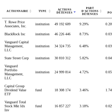
PART
ACTIONS
ACTIONNAIRE
TYPE
D'ACTIONS
DÉTENUES
PO
DÉTENUES
T. Rowe Price
institution
49 192 609
9.29%
0.2
Associates, Inc.
BlackRock Inc
institution
46 226 446
8.73%
0.0
Vanguard Capital
Management,
institution
34 324 735
6.48%
0.0
LLC
State Street Corp
institution
30 810 312
5.82%
0.0
Vanguard
Portfolio
institution
24 999 814
4.72%
0.0
Management,
LLC
Capital Group
Dividend Value
fund
18 308 174
3.46%
1.7
ETF
Vanguard Total
Stock Mkt Idx
fund
16 857 227
3.18%
0.0
Inv