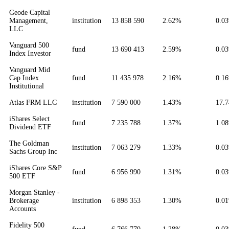
Geode Capital
Management,
institution
13 858 590
2.62%
0.0
LLC
Vanguard 500
fund
13 690 413
2.59%
0.0
Index Investor
Vanguard Mid
Cap Index
fund
11 435 978
2.16%
0.1
Institutional
Atlas FRM LLC
institution
7 590 000
1.43%
17.
iShares Select
fund
7 235 788
1.37%
1.0
Dividend ETF
The Goldman
institution
7 063 279
1.33%
0.0
Sachs Group Inc
iShares Core S&P
fund
6 956 990
1.31%
0.0
500 ETF
Morgan Stanley -
Brokerage
institution
6 898 353
1.30%
0.0
Accounts
Fidelity 500