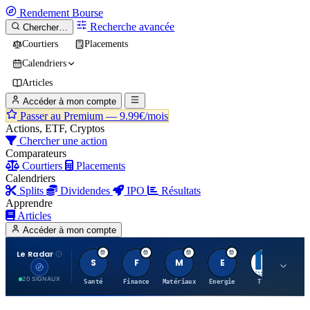
Rendement
Bourse
Recherche avancée
Chercher…
Courtiers
Placements
Calendriers
Articles
Accéder à mon compte
Passer au Premium —
9.99€/mois
Actions, ETF, Cryptos
Chercher une action
Comparateurs
Courtiers
Placements
Calendriers
Splits
Dividendes
IPO
Résultats
Apprendre
Articles
Accéder à mon compte
Le Radar
S
F
M
E
T
20 SIGNAUX
Santé
Finance
Matériaux
Energie
TTWO
MT.