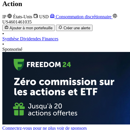
Action
IP
États-Unis
USD
Consommation discrétionnaire
US4601461035
Ajouter à mon portefeuille
Créer une alerte
•
Synthèse
Dividendes
Finances
•
Sponsorisé
Connectez-vous pour ne plus voir de sponsors