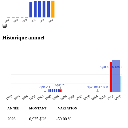
2016
2020
2024
2018
2022
2026
Historique annuel
Split 1056:1000
Split 2:1
Split 2:1
Split 1014:1000
1970
1990
1978
1998
2018
1986
2006
2026
2014
1974
1994
1982
2002
2022
2010
ANNÉE
MONTANT
VARIATION
2026
0,925 $US
-50.00 %