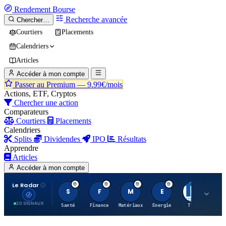
Rendement
Bourse
Recherche avancée
Chercher…
Courtiers
Placements
Calendriers
Articles
Accéder à mon compte
Passer au Premium —
9.99€/mois
Actions, ETF, Cryptos
Chercher une action
Comparateurs
Courtiers
Placements
Calendriers
Splits
Dividendes
IPO
Résultats
Apprendre
Articles
Accéder à mon compte
Le Radar
S
F
M
E
T
20 SIGNAUX
Santé
Finance
Matériaux
Energie
TTWO
MT.