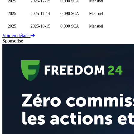
2025
2025-12-15
0,090 $CA
Mensuel
2025
2025-11-14
0,090 $CA
Mensuel
2025
2025-10-15
0,090 $CA
Mensuel
Voir en détails
Sponsorisé