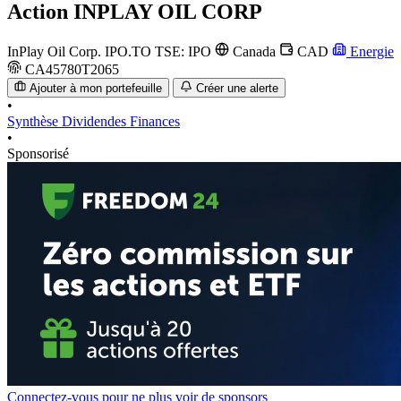
Action
INPLAY OIL CORP
InPlay Oil Corp.
IPO.TO
TSE: IPO
Canada
CAD
Energie
CA45780T2065
Ajouter à mon portefeuille
Créer une alerte
•
Synthèse
Dividendes
Finances
•
Sponsorisé
Connectez-vous pour ne plus voir de sponsors