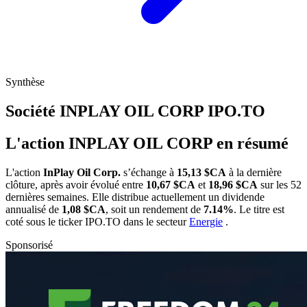
Synthèse
Société INPLAY OIL CORP
IPO.TO
L'action INPLAY OIL CORP en résumé
L'action
InPlay Oil Corp.
s’échange à
15,13 $CA
à la dernière
clôture, après avoir évolué entre
10,67 $CA
et
18,96 $CA
sur les 52
dernières semaines. Elle distribue actuellement un dividende
annualisé de
1,08 $CA
, soit un rendement de
7.14%
. Le titre est
coté sous le ticker
IPO.TO
dans le secteur
Energie
.
Sponsorisé