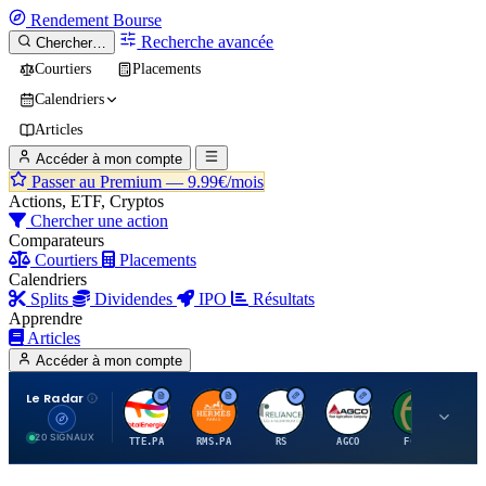
Rendement
Bourse
Recherche avancée
Chercher…
Courtiers
Placements
Calendriers
Articles
Accéder à mon compte
Passer au Premium —
9.99€/mois
Actions, ETF, Cryptos
Chercher une action
Comparateurs
Courtiers
Placements
Calendriers
Splits
Dividendes
IPO
Résultats
Apprendre
Articles
Accéder à mon compte
Le Radar
T
H
R
A
F
20 SIGNAUX
TTE.PA
RMS.PA
RS
AGCO
FCFS
MC