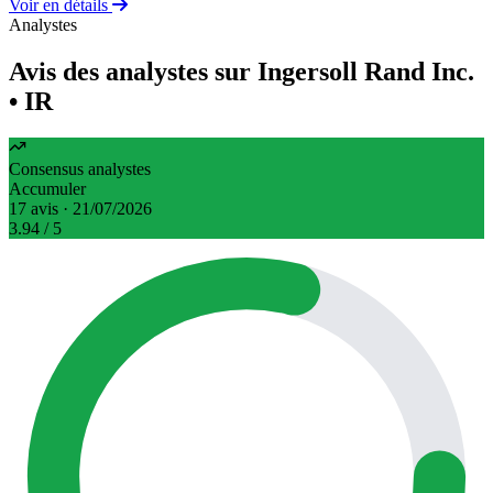
Voir en détails
Analystes
Avis des analystes sur Ingersoll Rand Inc.
• IR
Consensus analystes
Accumuler
17 avis · 21/07/2026
3.94
/ 5