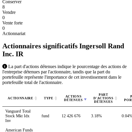
Conserver
8
Vendre
0
Vente forte
0
Actionnariat
Actionnaires significatifs Ingersoll Rand
Inc.
IR
La part d'actions détenues indique le pourcentage des actions de
l'entreprise détenues par l'actionnaire, tandis que la part du
portefeuille représente l'importance de cet investissement dans le
portefeuille total de l'actionnaire.
PART
ACTIONS
ACTIONNAIRE
TYPE
D'ACTIONS
DÉTENUES
POR
DÉTENUES
Vanguard Total
Stock Mkt Idx
fund
12 426 676
3.18%
0.04
Inv
American Funds