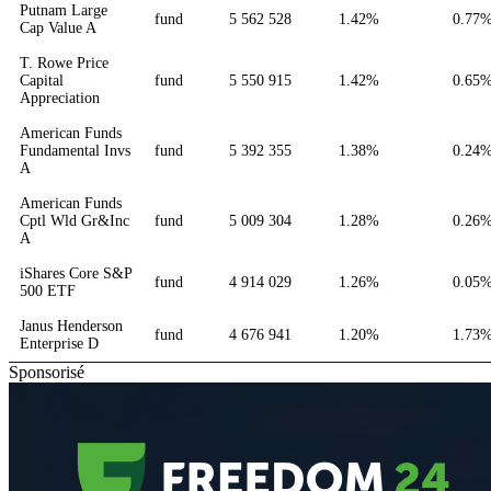
Putnam Large
fund
5 562 528
1.42%
0.77
Cap Value A
T. Rowe Price
Capital
fund
5 550 915
1.42%
0.65
Appreciation
American Funds
Fundamental Invs
fund
5 392 355
1.38%
0.24
A
American Funds
Cptl Wld Gr&Inc
fund
5 009 304
1.28%
0.26
A
iShares Core S&P
fund
4 914 029
1.26%
0.05
500 ETF
Janus Henderson
fund
4 676 941
1.20%
1.73
Enterprise D
Sponsorisé