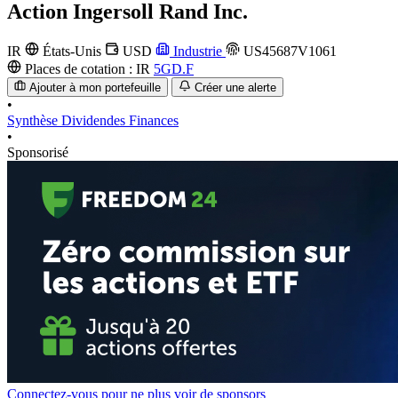
Action
Ingersoll Rand Inc.
IR
États-Unis
USD
Industrie
US45687V1061
Places de cotation :
IR
5GD.F
Ajouter à mon portefeuille
Créer une alerte
•
Synthèse
Dividendes
Finances
•
Sponsorisé
Connectez-vous pour ne plus voir de sponsors