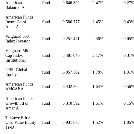
American
fund
9 646 892
2.47%
0.27
Balanced A
American Funds
Invmt Co of
fund
9 586 777
2.45%
0.43
Amer A
Vanguard 500
fund
9 251 471
2.36%
0.05
Index Investor
Vanguard Mid
Cap Index
fund
8 481 040
2.17%
0.31
Institutional
UBS: Global
fund
6 957 502
1.78%
1.31
Equity
American Funds
fund
6 432 262
1.64%
0.56
AMCAP A
American Funds
Growth Fd of
fund
6 310 592
1.61%
0.15
Amer A
T. Rowe Price
U.S. Value Equity
fund
5 931 878
1.52%
1.05
Tr-D