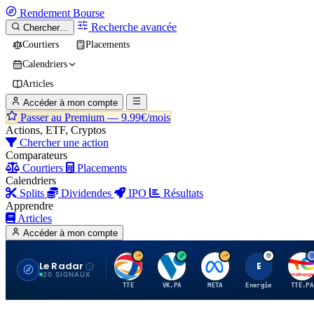
Rendement
Bourse
Recherche avancée
Chercher…
Courtiers
Placements
Calendriers
Articles
Accéder à mon compte
Passer au Premium —
9.99€/mois
Actions, ETF, Cryptos
Chercher une action
Comparateurs
Courtiers
Placements
Calendriers
Splits
Dividendes
IPO
Résultats
Apprendre
Articles
Accéder à mon compte
Le Radar
T
V
M
E
T
20 SIGNAUX
TTE
VK.PA
META
Energie
TTE.PA