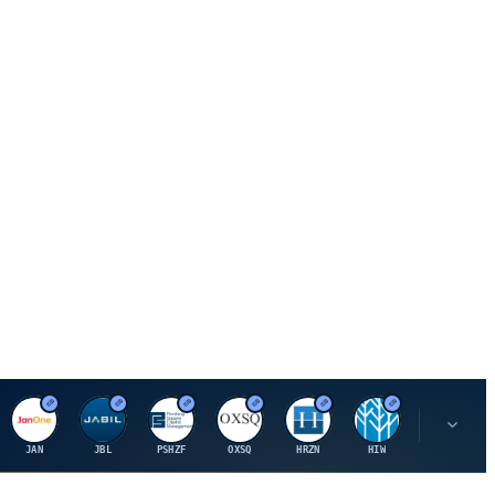
J
J
P
O
H
H
U
JAN
JBL
PSHZF
OXSQ
HRZN
HIW
UMH