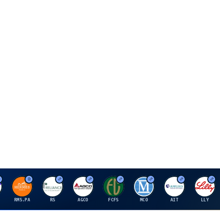
H
R
A
F
M
A
E
RMS.PA
RS
AGCO
FCFS
MCO
AIT
LLY