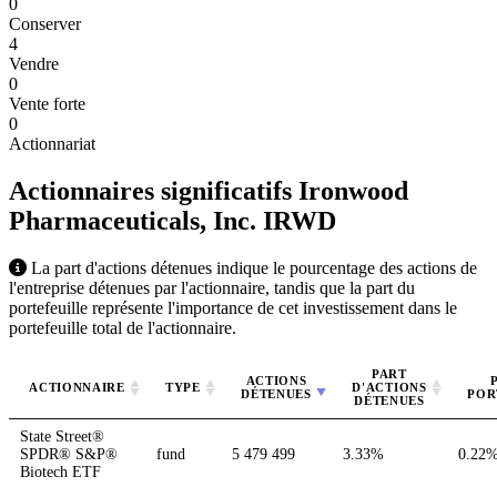
0
Conserver
4
Vendre
0
Vente forte
0
Actionnariat
Actionnaires significatifs Ironwood
Pharmaceuticals, Inc.
IRWD
La part d'actions détenues indique le pourcentage des actions de
l'entreprise détenues par l'actionnaire, tandis que la part du
portefeuille représente l'importance de cet investissement dans le
portefeuille total de l'actionnaire.
PART
ACTIONS
ACTIONNAIRE
TYPE
D'ACTIONS
DÉTENUES
POR
DÉTENUES
State Street®
SPDR® S&P®
fund
5 479 499
3.33%
0.22
Biotech ETF