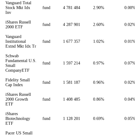
Vanguard Total
Stock Mkt Idx
fund
4 781 484
2.90%
0.00
Inv
iShares Russell
fund
4 287 901
2.60%
0.02
2000 ETF
Vanguard
Institutional
fund
1 677 357
1.02%
0.01
Extnd Mkt Idx Tr
Schwab
Fundamental U.S.
fund
1 597 214
0.97%
0.07
Small
CompanyETF
Fidelity Small
fund
1 581 187
0.96%
0.02
Cap Index
iShares Russell
2000 Growth
fund
1 408 485
0.86%
0.04
ETF
iShares
Biotechnology
fund
1 128 201
0.69%
0.05
ETF
Pacer US Small