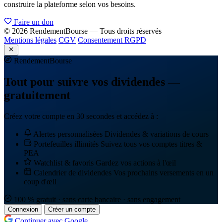
construire la plateforme selon vos besoins.
Faire un don
© 2026 RendementBourse — Tous droits réservés
Mentions légales
CGV
Consentement RGPD
Rendement
Bourse
Tout pour suivre vos dividendes —
gratuitement
Créez votre compte en 30 secondes et accédez à :
Alertes personnalisées
Dividendes & variations de cours
Portefeuilles illimités
Suivez tous vos comptes titres &
PEA
Watchlist & favoris
Gardez vos actions à l'œil
Calendrier de dividendes
Vos prochains versements en un
coup d'œil
100 % gratuit · sans carte bancaire · sans engagement
Connexion
Créer un compte
Continuer avec Google