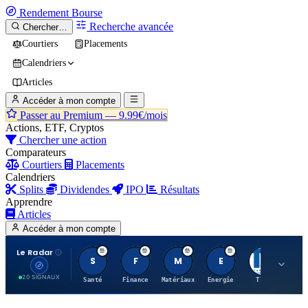
Rendement
Bourse
Recherche avancée
Chercher…
Courtiers
Placements
Calendriers
Articles
Accéder à mon compte
Passer au Premium —
9.99€/mois
Actions, ETF, Cryptos
Chercher une action
Comparateurs
Courtiers
Placements
Calendriers
Splits
Dividendes
IPO
Résultats
Apprendre
Articles
Accéder à mon compte
Le Radar
S
F
M
E
T
20 SIGNAUX
Santé
Finance
Matériaux
Energie
TTWO
MT.