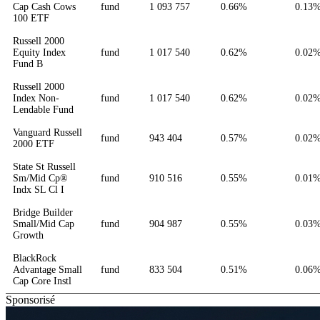
Cap Cash Cows
fund
1 093 757
0.66%
0.13
100 ETF
Russell 2000
Equity Index
fund
1 017 540
0.62%
0.02
Fund B
Russell 2000
Index Non-
fund
1 017 540
0.62%
0.02
Lendable Fund
Vanguard Russell
fund
943 404
0.57%
0.02
2000 ETF
State St Russell
Sm/Mid Cp®
fund
910 516
0.55%
0.01
Indx SL Cl I
Bridge Builder
Small/Mid Cap
fund
904 987
0.55%
0.03
Growth
BlackRock
Advantage Small
fund
833 504
0.51%
0.06
Cap Core Instl
Sponsorisé