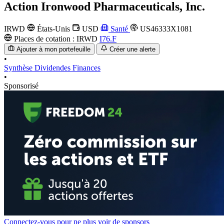
Action
Ironwood Pharmaceuticals, Inc.
IRWD
États-Unis
USD
Santé
US46333X1081
Places de cotation :
IRWD
I76.F
Ajouter à mon portefeuille
Créer une alerte
•
Synthèse
Dividendes
Finances
•
Sponsorisé
Connectez-vous pour ne plus voir de sponsors