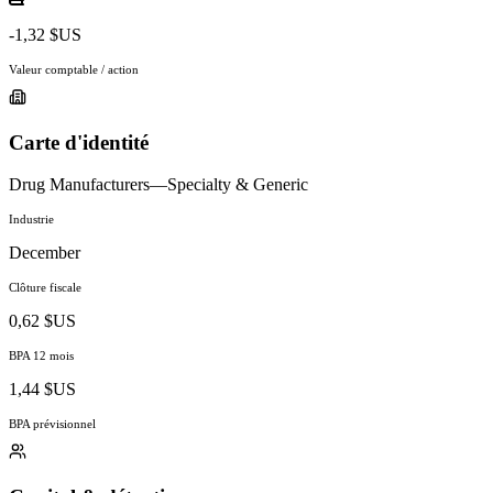
-1,32 $US
Valeur comptable / action
Carte d'identité
Drug Manufacturers—Specialty & Generic
Industrie
December
Clôture fiscale
0,62 $US
BPA 12 mois
1,44 $US
BPA prévisionnel