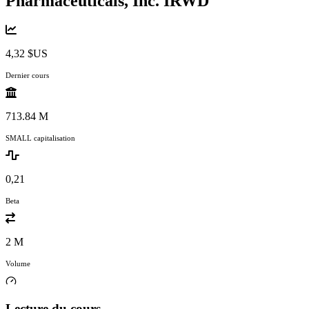
Pharmaceuticals, Inc.
IRWD
4,32 $US
Dernier cours
713.84 M
SMALL capitalisation
0,21
Beta
2 M
Volume
Lecture du cours