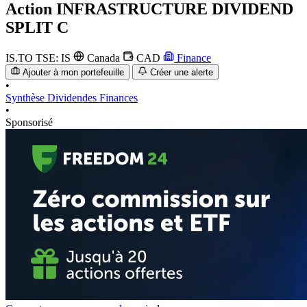
Action
INFRASTRUCTURE DIVIDEND
SPLIT C
IS.TO
TSE: IS
Canada
CAD
Finance
Ajouter à mon portefeuille
Créer une alerte
•
Synthèse
Dividendes
Finances
•
Sponsorisé