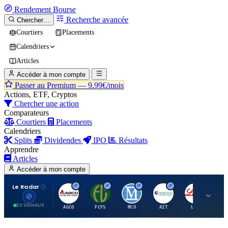
Rendement
Bourse
Recherche avancée
Chercher…
Courtiers
Placements
Calendriers
Articles
Accéder à mon compte
Passer au Premium —
9.99€/mois
Actions, ETF, Cryptos
Chercher une action
Comparateurs
Courtiers
Placements
Calendriers
Splits
Dividendes
IPO
Résultats
Apprendre
Articles
Accéder à mon compte
Le Radar
A
F
M
A
E
20 SIGNAUX
AGCO
FCFS
MCO
AIT
LLY
JA