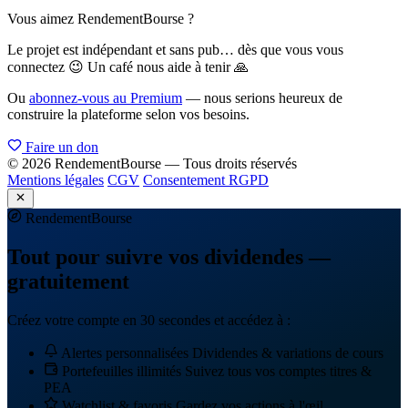
Vous aimez RendementBourse ?
Le projet est indépendant et sans pub… dès que vous vous
connectez 😉 Un café nous aide à tenir 🙏
Ou
abonnez-vous au Premium
— nous serions heureux de
construire la plateforme selon vos besoins.
Faire un don
© 2026 RendementBourse — Tous droits réservés
Mentions légales
CGV
Consentement RGPD
Rendement
Bourse
Tout pour suivre vos dividendes —
gratuitement
Créez votre compte en 30 secondes et accédez à :
Alertes personnalisées
Dividendes & variations de cours
Portefeuilles illimités
Suivez tous vos comptes titres &
PEA
Watchlist & favoris
Gardez vos actions à l'œil