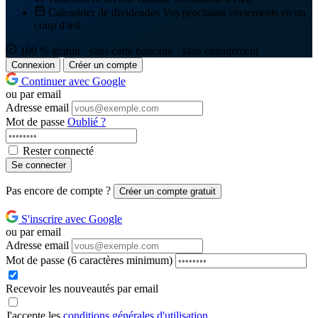
Calendrier de dividendes
Vos prochains versements en un
coup d'œil
100 % gratuit · sans carte bancaire · sans engagement
Connexion
Créer un compte
Continuer avec Google
ou par email
Adresse email
Mot de passe
Oublié ?
Rester connecté
Se connecter
Pas encore de compte ?
Créer un compte gratuit
S'inscrire avec Google
ou par email
Adresse email
Mot de passe
(6 caractères minimum)
Recevoir les nouveautés par email
J'accepte les
conditions générales d'utilisation