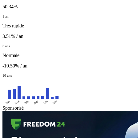
50.34%
1 an
Très rapide
3.51% / an
5 ans
Normale
-10.50% / an
10 ans
2016
2020
2024
2018
2022
2026
Sponsorisé