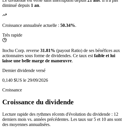
Le dividende est versé sans interruption depuis
21 ans
. Il n'a pas
diminué depuis
1 an
.
Croissance annualisée actuelle :
50.34%
.
Très rapide
Itochu Corp. reverse
31.81%
(payout Ratio) de ses bénéfices aux
actionnaires sous forme de dividendes. Ce taux est
faible et lui
laisse une belle marge de manœuvre
.
Dernier dividende versé
0,140 $US
le 29/09/2026
Croissance
Croissance du dividende
Lecture rapide des rythmes récents d'évolution du dividende : 12
derniers mois vs. années précédentes. Les taux sur 5 et 10 ans sont
des moyennes annualisées.