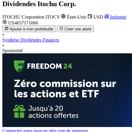
Dividendes
Itochu Corp.
ITOCHU Corporation
ITOCY
États-Unis
USD
Industrie
US4657171066
Ajouter à mon portefeuille
Créer une alerte
•
Synthèse
Dividendes
Finances
•
Sponsorisé
Connectez-vous pour ne plus voir de sponsors