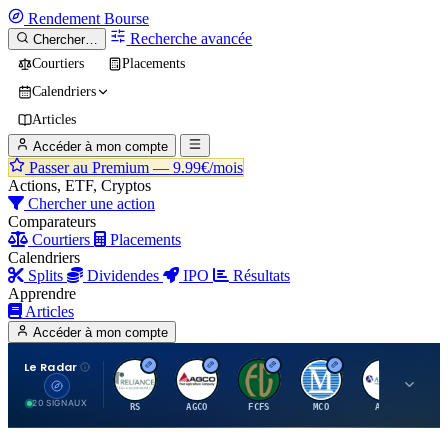
Rendement
Bourse
Recherche avancée
Chercher…
Courtiers
Placements
Calendriers
Articles
Accéder à mon compte
Passer au Premium —
9.99€/mois
Actions, ETF, Cryptos
Chercher une action
Comparateurs
Courtiers
Placements
Calendriers
Splits
Dividendes
IPO
Résultats
Apprendre
Articles
Accéder à mon compte
Le Radar
R
A
F
M
A
20 SIGNAUX
RS
AGCO
FCFS
MCO
AIT
LL