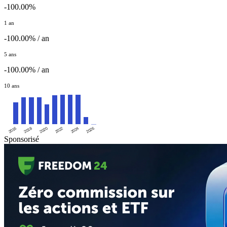
-100.00%
1 an
-100.00% / an
5 ans
-100.00% / an
10 ans
2016
2020
2024
2018
2022
2026
Sponsorisé