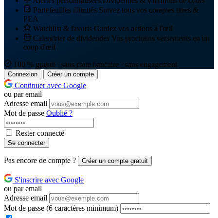
Alertes personnalisées
Dividendes & variations de cours
Portefeuilles illimités
Suivez tous vos comptes titres &
PEA
Watchlist & favoris
Gardez vos actions à l'œil
Calendrier de dividendes
Vos prochains versements en un
coup d'œil
100 % gratuit · sans carte bancaire · sans engagement
Connexion
Créer un compte
Continuer avec Google
ou par email
Adresse email
Mot de passe
Oublié ?
Rester connecté
Se connecter
Pas encore de compte ?
Créer un compte gratuit
S'inscrire avec Google
ou par email
Adresse email
Mot de passe
(6 caractères minimum)