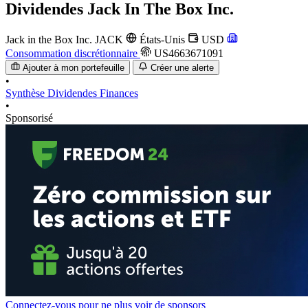
Dividendes
Jack In The Box Inc.
Jack in the Box Inc.
JACK
États-Unis
USD
Consommation discrétionnaire
US4663671091
Ajouter à mon portefeuille
Créer une alerte
•
Synthèse
Dividendes
Finances
•
Sponsorisé
Connectez-vous pour ne plus voir de sponsors