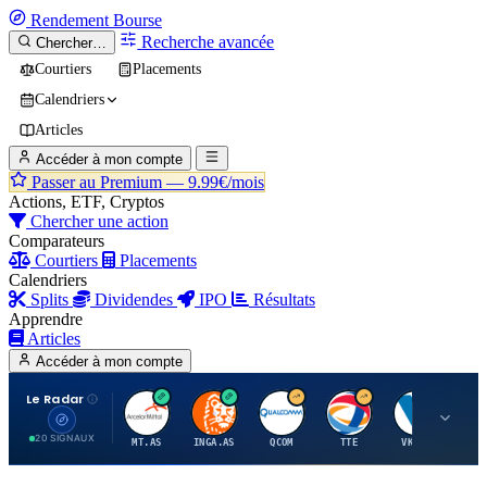
Rendement
Bourse
Recherche avancée
Chercher…
Courtiers
Placements
Calendriers
Articles
Accéder à mon compte
Passer au Premium —
9.99€/mois
Actions, ETF, Cryptos
Chercher une action
Comparateurs
Courtiers
Placements
Calendriers
Splits
Dividendes
IPO
Résultats
Apprendre
Articles
Accéder à mon compte
Le Radar
A
I
Q
T
V
20 SIGNAUX
MT.AS
INGA.AS
QCOM
TTE
VK.PA
ME