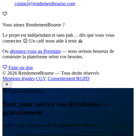
contact@rendementbourse.com
Vous aimez RendementBourse ?
Le projet est indépendant et sans pub… dès que vous vous
connectez 😉 Un café nous aide à tenir 🙏
Ou
abonnez-vous au Premium
— nous serions heureux de
construire la plateforme selon vos besoins.
Faire un don
© 2026 RendementBourse — Tous droits réservés
Mentions légales
CGV
Consentement RGPD
Rendement
Bourse
Tout pour suivre vos dividendes —
gratuitement
Créez votre compte en 30 secondes et accédez à :