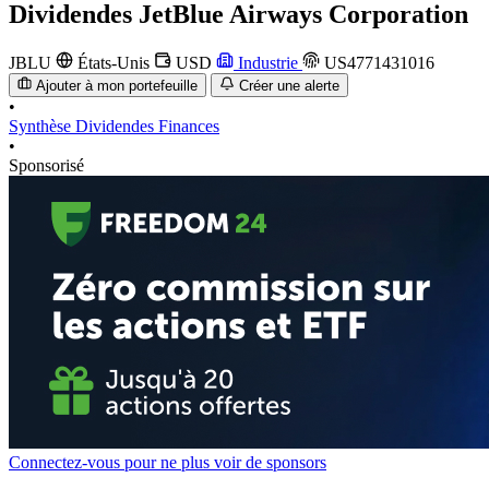
Dividendes
JetBlue Airways Corporation
JBLU
États-Unis
USD
Industrie
US4771431016
Ajouter à mon portefeuille
Créer une alerte
•
Synthèse
Dividendes
Finances
•
Sponsorisé
Connectez-vous pour ne plus voir de sponsors