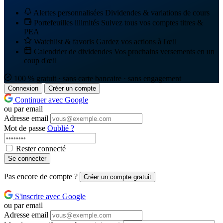
Alertes personnalisées
Dividendes & variations de cours
Portefeuilles illimités
Suivez tous vos comptes titres &
PEA
Watchlist & favoris
Gardez vos actions à l'œil
Calendrier de dividendes
Vos prochains versements en un
coup d'œil
100 % gratuit · sans carte bancaire · sans engagement
Connexion
Créer un compte
Continuer avec Google
ou par email
Adresse email
Mot de passe
Oublié ?
Rester connecté
Se connecter
Pas encore de compte ?
Créer un compte gratuit
S'inscrire avec Google
ou par email
Adresse email