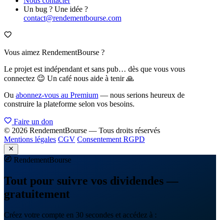
Nous contacter
Un bug ? Une idée ?
contact@rendementbourse.com
Vous aimez RendementBourse ?
Le projet est indépendant et sans pub… dès que vous vous
connectez 😉 Un café nous aide à tenir 🙏
Ou
abonnez-vous au Premium
— nous serions heureux de
construire la plateforme selon vos besoins.
Faire un don
© 2026 RendementBourse — Tous droits réservés
Mentions légales
CGV
Consentement RGPD
Rendement
Bourse
Tout pour suivre vos dividendes —
gratuitement
Créez votre compte en 30 secondes et accédez à :