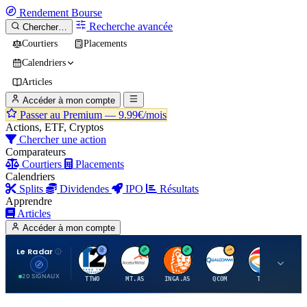
Rendement
Bourse
Recherche avancée
Chercher…
Courtiers
Placements
Calendriers
Articles
Accéder à mon compte
Passer au Premium —
9.99€/mois
Actions, ETF, Cryptos
Chercher une action
Comparateurs
Courtiers
Placements
Calendriers
Splits
Dividendes
IPO
Résultats
Apprendre
Articles
Accéder à mon compte
Le Radar
T
A
I
Q
T
20 SIGNAUX
TTWO
MT.AS
INGA.AS
QCOM
TTE
VK.