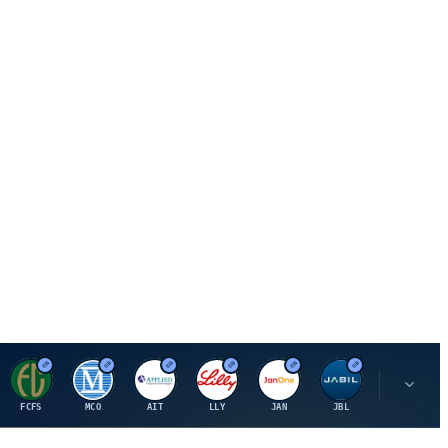
F
M
A
E
J
J
P
FCFS
MCO
AIT
LLY
JAN
JBL
PSHZF