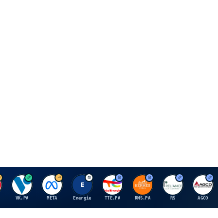
V
M
E
T
H
R
A
VK.PA
META
Energie
TTE.PA
RMS.PA
RS
AGCO