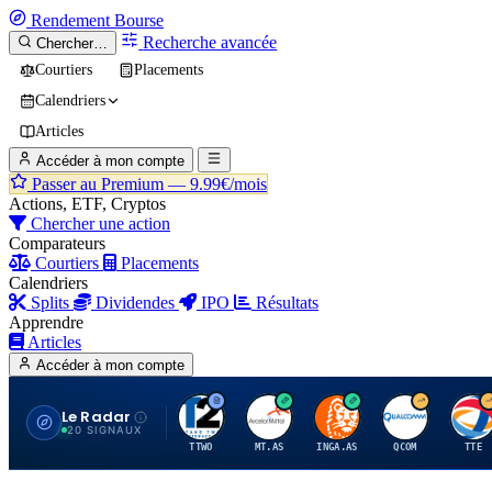
Rendement
Bourse
Recherche avancée
Chercher…
Courtiers
Placements
Calendriers
Articles
Accéder à mon compte
Passer au Premium —
9.99€/mois
Actions, ETF, Cryptos
Chercher une action
Comparateurs
Courtiers
Placements
Calendriers
Splits
Dividendes
IPO
Résultats
Apprendre
Articles
Accéder à mon compte
Le Radar
T
A
I
Q
T
20 SIGNAUX
TTWO
MT.AS
INGA.AS
QCOM
TTE