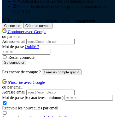
Watchlist & favoris
Gardez vos actions à l'œil
Calendrier de dividendes
Vos prochains versements en un
coup d'œil
100 % gratuit · sans carte bancaire · sans engagement
Connexion
Créer un compte
Continuer avec Google
ou par email
Adresse email
Mot de passe
Oublié ?
Rester connecté
Se connecter
Pas encore de compte ?
Créer un compte gratuit
S'inscrire avec Google
ou par email
Adresse email
Mot de passe
(6 caractères minimum)
Recevoir les nouveautés par email