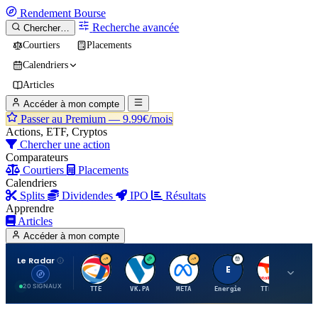
Rendement
Bourse
Recherche avancée
Chercher…
Courtiers
Placements
Calendriers
Articles
Accéder à mon compte
Passer au Premium —
9.99€/mois
Actions, ETF, Cryptos
Chercher une action
Comparateurs
Courtiers
Placements
Calendriers
Splits
Dividendes
IPO
Résultats
Apprendre
Articles
Accéder à mon compte
Le Radar
T
V
M
E
T
20 SIGNAUX
TTE
VK.PA
META
Energie
TTE.PA
RMS