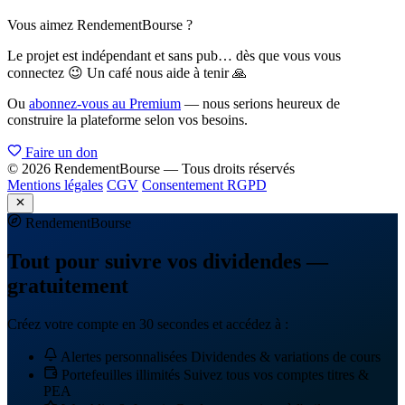
Vous aimez RendementBourse ?
Le projet est indépendant et sans pub… dès que vous vous
connectez 😉 Un café nous aide à tenir 🙏
Ou
abonnez-vous au Premium
— nous serions heureux de
construire la plateforme selon vos besoins.
Faire un don
© 2026 RendementBourse — Tous droits réservés
Mentions légales
CGV
Consentement RGPD
Rendement
Bourse
Tout pour suivre vos dividendes —
gratuitement
Créez votre compte en 30 secondes et accédez à :
Alertes personnalisées
Dividendes & variations de cours
Portefeuilles illimités
Suivez tous vos comptes titres &
PEA