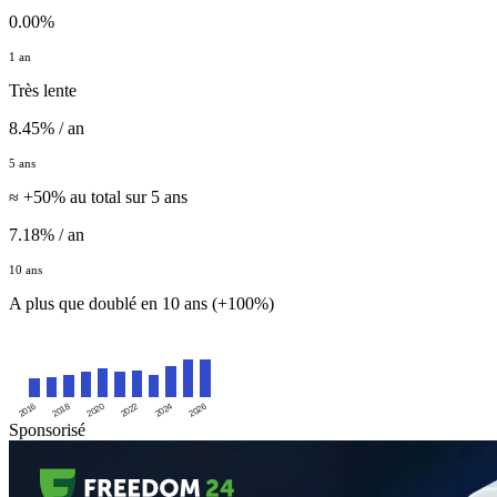
0.00%
1 an
Très lente
8.45% / an
5 ans
≈ +50% au total sur 5 ans
7.18% / an
10 ans
A plus que doublé en 10 ans (+100%)
2016
2020
2024
2018
2022
2026
Sponsorisé