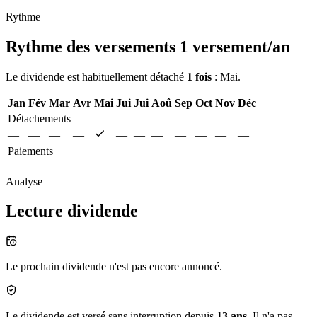
Rythme
Rythme des versements
1 versement/an
Le dividende est habituellement détaché
1 fois
: Mai.
Jan
Fév
Mar
Avr
Mai
Jui
Jui
Aoû
Sep
Oct
Nov
Déc
Détachements
—
—
—
—
—
—
—
—
—
—
—
Paiements
—
—
—
—
—
—
—
—
—
—
—
—
Analyse
Lecture dividende
Le prochain dividende n'est pas encore annoncé.
Le dividende est versé sans interruption depuis
13 ans
. Il n'a pas