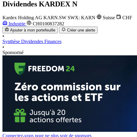
Dividendes
KARDEX N
Kardex Holding AG
KARN.SW
SWX: KARN
Suisse
CHF
Industrie
CH0100837282
Ajouter à mon portefeuille
Créer une alerte
•
Synthèse
Dividendes
Finances
•
Sponsorisé
Connectez-vous pour ne plus voir de sponsors