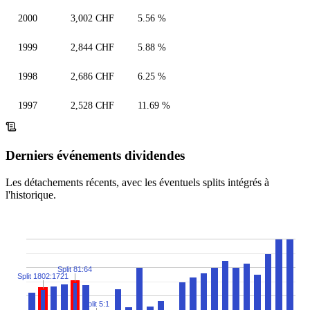
2000
3,002 CHF
5.56 %
1999
2,844 CHF
5.88 %
1998
2,686 CHF
6.25 %
1997
2,528 CHF
11.69 %
Derniers événements dividendes
Les détachements récents, avec les éventuels splits intégrés à
l'historique.
Split 81:64
Split 1802:1721
Split 5:1