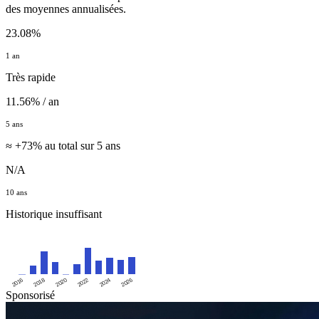
des moyennes annualisées.
23.08%
1 an
Très rapide
11.56% / an
5 ans
≈ +73% au total sur 5 ans
N/A
10 ans
Historique insuffisant
2016
2020
2024
2018
2022
2026
Sponsorisé