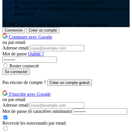
Watchlist & favoris
Gardez vos actions à l'œil
Calendrier de dividendes
Vos prochains versements en un
coup d'œil
100 % gratuit · sans carte bancaire · sans engagement
Connexion
Créer un compte
Continuer avec Google
ou par email
Adresse email
Mot de passe
Oublié ?
Rester connecté
Se connecter
Pas encore de compte ?
Créer un compte gratuit
S'inscrire avec Google
ou par email
Adresse email
Mot de passe
(6 caractères minimum)
Recevoir les nouveautés par email