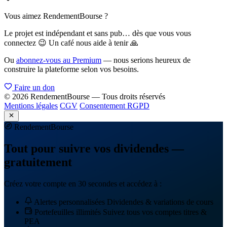
Vous aimez RendementBourse ?
Le projet est indépendant et sans pub… dès que vous vous
connectez 😉 Un café nous aide à tenir 🙏
Ou
abonnez-vous au Premium
— nous serions heureux de
construire la plateforme selon vos besoins.
Faire un don
© 2026 RendementBourse — Tous droits réservés
Mentions légales
CGV
Consentement RGPD
Rendement
Bourse
Tout pour suivre vos dividendes —
gratuitement
Créez votre compte en 30 secondes et accédez à :
Alertes personnalisées
Dividendes & variations de cours
Portefeuilles illimités
Suivez tous vos comptes titres &
PEA