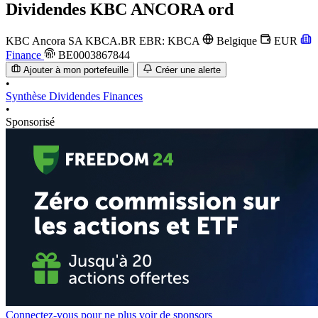
Dividendes
KBC ANCORA ord
KBC Ancora SA
KBCA.BR
EBR: KBCA
Belgique
EUR
Finance
BE0003867844
Ajouter à mon portefeuille
Créer une alerte
•
Synthèse
Dividendes
Finances
•
Sponsorisé
Connectez-vous pour ne plus voir de sponsors