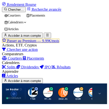
Rendement
Bourse
Recherche avancée
Chercher…
Courtiers
Placements
Calendriers
Articles
Accéder à mon compte
Passer au Premium —
9.99€/mois
Actions, ETF, Cryptos
Chercher une action
Comparateurs
Courtiers
Placements
Calendriers
Splits
Dividendes
IPO
Résultats
Apprendre
Articles
Accéder à mon compte
Le Radar
T
A
I
Q
T
20 SIGNAUX
TTWO
MT.AS
INGA.AS
QCOM
TTE
VK.