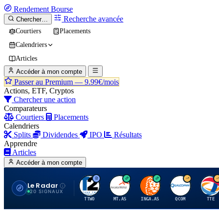
Rendement
Bourse
Recherche avancée
Chercher…
Courtiers
Placements
Calendriers
Articles
Accéder à mon compte
Passer au Premium —
9.99€/mois
Actions, ETF, Cryptos
Chercher une action
Comparateurs
Courtiers
Placements
Calendriers
Splits
Dividendes
IPO
Résultats
Apprendre
Articles
Accéder à mon compte
Le Radar
T
A
I
Q
T
20 SIGNAUX
TTWO
MT.AS
INGA.AS
QCOM
TTE