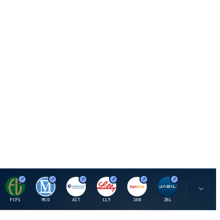
F
M
A
E
J
J
P
FCFS
MCO
AIT
LLY
JAN
JBL
PSHZF