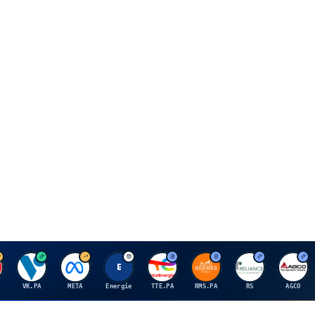
V
M
E
T
H
R
A
VK.PA
META
Energie
TTE.PA
RMS.PA
RS
AGCO