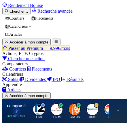
Rendement
Bourse
Recherche avancée
Chercher…
Courtiers
Placements
Calendriers
Articles
Accéder à mon compte
Passer au Premium —
9.99€/mois
Actions, ETF, Cryptos
Chercher une action
Comparateurs
Courtiers
Placements
Calendriers
Splits
Dividendes
IPO
Résultats
Apprendre
Articles
Accéder à mon compte
Le Radar
T
A
I
Q
T
20 SIGNAUX
TTWO
MT.AS
INGA.AS
QCOM
TTE
VK.