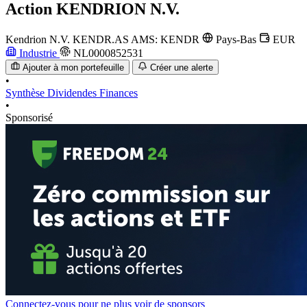
Action
KENDRION N.V.
Kendrion N.V.
KENDR.AS
AMS: KENDR
Pays-Bas
EUR
Industrie
NL0000852531
Ajouter à mon portefeuille
Créer une alerte
•
Synthèse
Dividendes
Finances
•
Sponsorisé
Connectez-vous pour ne plus voir de sponsors