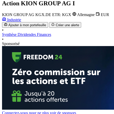
Action
KION GROUP AG I
KION GROUP AG
KGX.DE
ETR: KGX
Allemagne
EUR
Industrie
Ajouter à mon portefeuille
Créer une alerte
•
Synthèse
Dividendes
Finances
•
Sponsorisé
Connectez-vous pour ne plus voir de sponsors