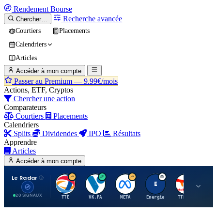
Rendement
Bourse
Recherche avancée
Chercher…
Courtiers
Placements
Calendriers
Articles
Accéder à mon compte
Passer au Premium —
9.99€/mois
Actions, ETF, Cryptos
Chercher une action
Comparateurs
Courtiers
Placements
Calendriers
Splits
Dividendes
IPO
Résultats
Apprendre
Articles
Accéder à mon compte
Le Radar
T
V
M
E
T
20 SIGNAUX
TTE
VK.PA
META
Energie
TTE.PA
RMS