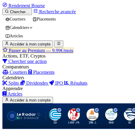
Rendement
Bourse
Recherche avancée
Chercher…
Courtiers
Placements
Calendriers
Articles
Accéder à mon compte
Passer au Premium —
9.99€/mois
Actions, ETF, Cryptos
Chercher une action
Comparateurs
Courtiers
Placements
Calendriers
Splits
Dividendes
IPO
Résultats
Apprendre
Articles
Accéder à mon compte
Le Radar
C
L
I
B
B
20 SIGNAUX
ED
LOUP.PA
IMB.L
BHB
BC