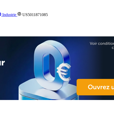
Industrie
US5011871085