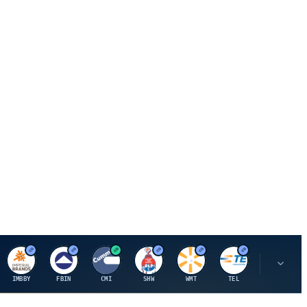
I
F
C
S
W
M
IMBBY
FBIN
CMI
SHW
WMT
TEL
MAU.PA