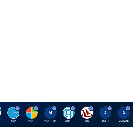
C
M
M
A
W
2
2
CNP
MSFT
MSFT.TO
AMAT
WWD
2GB.F
2GB.DE