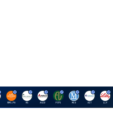
H
R
A
F
M
A
E
RMS.PA
RS
AGCO
FCFS
MCO
AIT
LLY