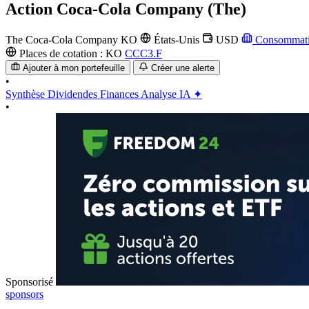
Action
Coca-Cola Company (The)
The Coca-Cola Company
KO
États-Unis
USD
Consommati
Places de cotation :
KO
CCC3.F
Ajouter à mon portefeuille
Créer une alerte
•
Synthèse
Dividendes
Finances
Analyse IA ✦
•
Sponsorisé
sponsors