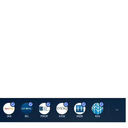
J
J
P
O
H
H
U
JAN
JBL
PSHZF
OXSQ
HRZN
HIW
UMH