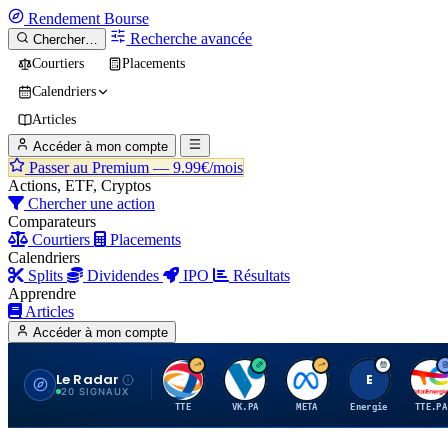
Rendement
Bourse
Recherche avancée
Chercher…
Courtiers
Placements
Calendriers
Articles
Accéder à mon compte
Passer au Premium —
9.99€/mois
Actions, ETF, Cryptos
Chercher une action
Comparateurs
Courtiers
Placements
Calendriers
Splits
Dividendes
IPO
Résultats
Apprendre
Articles
Accéder à mon compte
Le Radar
T
V
M
E
T
20 SIGNAUX
TTE
VK.PA
META
Energie
TTE.PA