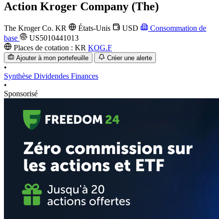
Action
Kroger Company (The)
The Kroger Co.
KR
États-Unis
USD
Consommation de
base
US5010441013
Places de cotation :
KR
KOG.F
Ajouter à mon portefeuille
Créer une alerte
•
Synthèse
Dividendes
Finances
•
Sponsorisé