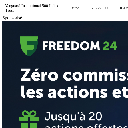
Vanguard Institutional 500 Index
fund
2 563 199
0.4
Trust
Sponsorisé