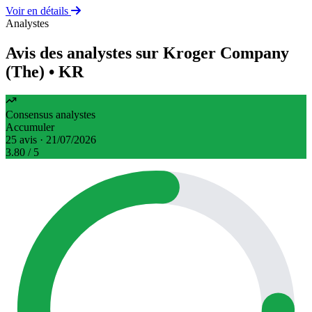
Voir en détails
Analystes
Avis des analystes sur Kroger Company
(The)
• KR
Consensus analystes
Accumuler
25 avis · 21/07/2026
3.80
/ 5