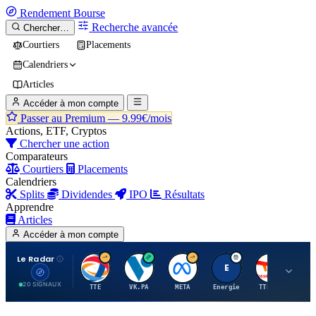
Rendement
Bourse
Recherche avancée
Chercher…
Courtiers
Placements
Calendriers
Articles
Accéder à mon compte
Passer au Premium —
9.99€/mois
Actions, ETF, Cryptos
Chercher une action
Comparateurs
Courtiers
Placements
Calendriers
Splits
Dividendes
IPO
Résultats
Apprendre
Articles
Accéder à mon compte
Le Radar
T
V
M
E
T
20 SIGNAUX
TTE
VK.PA
META
Energie
TTE.PA
RMS