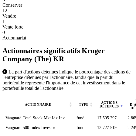
Conserver
12
Vendre
1
Vente forte
0
Actionnariat
Actionnaires significatifs Kroger
Company (The)
KR
La part d'actions détenues indique le pourcentage des actions de
l'entreprise détenues par l'actionnaire, tandis que la part du
portefeuille représente l'importance de cet investissement dans le
portefeuille total de l'actionnaire.
ACTIONS
ACTIONNAIRE
TYPE
D'
DÉTENUES
DÉ
Vanguard Total Stock Mkt Idx Inv
fund
17 505 297
2.8
Vanguard 500 Index Investor
fund
13 727 519
2.2