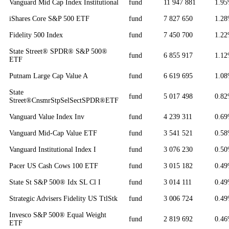
Vanguard Mid Cap Index Institutional
fund
11 947 881
1.9
iShares Core S&P 500 ETF
fund
7 827 650
1.2
Fidelity 500 Index
fund
7 450 700
1.2
State Street® SPDR® S&P 500®
fund
6 855 917
1.1
ETF
Putnam Large Cap Value A
fund
6 619 695
1.0
State
fund
5 017 498
0.8
Street®CnsmrStpSelSectSPDR®ETF
Vanguard Value Index Inv
fund
4 239 311
0.6
Vanguard Mid-Cap Value ETF
fund
3 541 521
0.5
Vanguard Institutional Index I
fund
3 076 230
0.5
Pacer US Cash Cows 100 ETF
fund
3 015 182
0.4
State St S&P 500® Idx SL Cl I
fund
3 014 111
0.4
Strategic Advisers Fidelity US TtlStk
fund
3 006 724
0.4
Invesco S&P 500® Equal Weight
fund
2 819 692
0.4
ETF