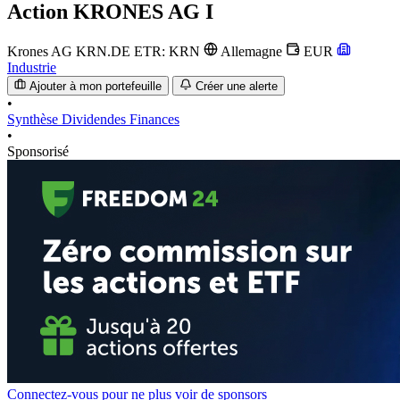
Action
KRONES AG I
Krones AG
KRN.DE
ETR: KRN
Allemagne
EUR
Industrie
Ajouter à mon portefeuille
Créer une alerte
•
Synthèse
Dividendes
Finances
•
Sponsorisé
Connectez-vous pour ne plus voir de sponsors