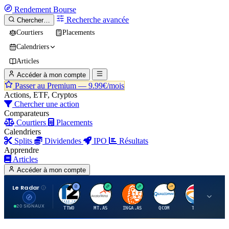
Rendement
Bourse
Recherche avancée
Chercher…
Courtiers
Placements
Calendriers
Articles
Accéder à mon compte
Passer au Premium —
9.99€/mois
Actions, ETF, Cryptos
Chercher une action
Comparateurs
Courtiers
Placements
Calendriers
Splits
Dividendes
IPO
Résultats
Apprendre
Articles
Accéder à mon compte
Le Radar
T
A
I
Q
T
20 SIGNAUX
TTWO
MT.AS
INGA.AS
QCOM
TTE
VK.