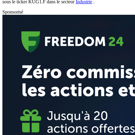
sous le ticker
KUG1.F
dans le secteur
Industrie
.
Sponsorisé