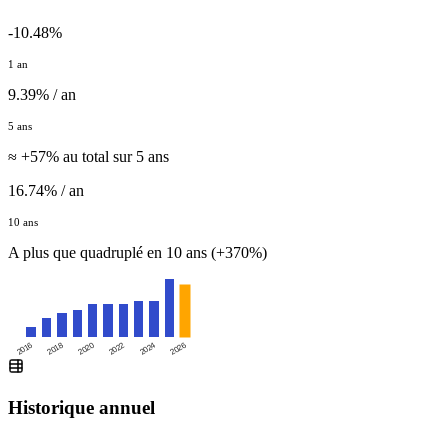
-10.48%
1 an
9.39% / an
5 ans
≈ +57% au total sur 5 ans
16.74% / an
10 ans
A plus que quadruplé en 10 ans (+370%)
2016
2020
2024
2018
2022
2026
Historique annuel