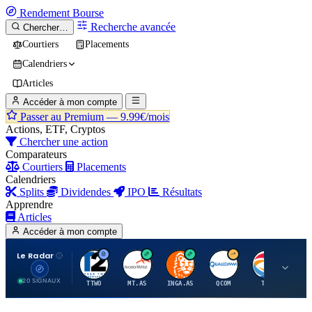
Rendement
Bourse
Recherche avancée
Chercher…
Courtiers
Placements
Calendriers
Articles
Accéder à mon compte
Passer au Premium —
9.99€/mois
Actions, ETF, Cryptos
Chercher une action
Comparateurs
Courtiers
Placements
Calendriers
Splits
Dividendes
IPO
Résultats
Apprendre
Articles
Accéder à mon compte
Le Radar
T
A
I
Q
T
20 SIGNAUX
TTWO
MT.AS
INGA.AS
QCOM
TTE
VK.