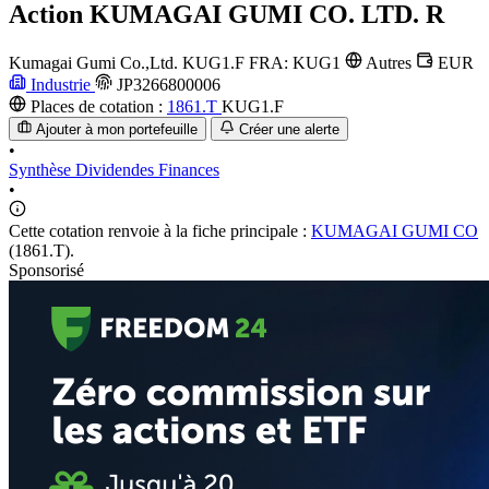
Action
KUMAGAI GUMI CO. LTD. R
Kumagai Gumi Co.,Ltd.
KUG1.F
FRA: KUG1
Autres
EUR
Industrie
JP3266800006
Places de cotation :
1861.T
KUG1.F
Ajouter à mon portefeuille
Créer une alerte
•
Synthèse
Dividendes
Finances
•
Cette cotation renvoie à la fiche principale :
KUMAGAI GUMI CO
(1861.T).
Sponsorisé