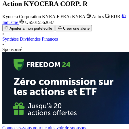
Action
KYOCERA CORP. R
Kyocera Corporation
KYRA.F
FRA: KYRA
Autres
EUR
Industrie
US5015562037
Ajouter à mon portefeuille
Créer une alerte
•
Synthèse
Dividendes
Finances
•
Sponsorisé
Connectez-vous pour ne plus voir de sponsors