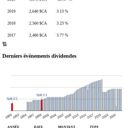
2019
2,640 $CA
3.13 %
2018
2,560 $CA
3.23 %
2017
2,480 $CA
3.77 %
Derniers événements dividendes
Split 2:1
Split 2:1
2022
1992
2009
1997
2014
2002
2019
1989
2007
1994
2024
1999
2012
2017
2004
ANNÉE
DATE
MONTANT
TYPE