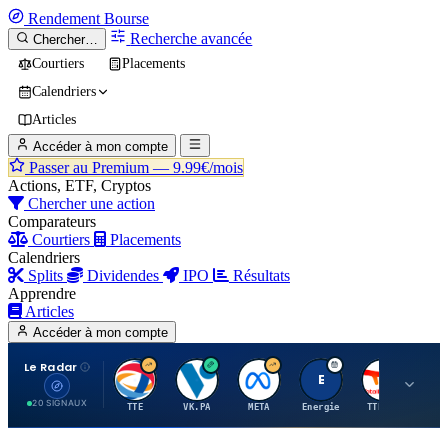
Rendement
Bourse
Recherche avancée
Chercher…
Courtiers
Placements
Calendriers
Articles
Accéder à mon compte
Passer au Premium —
9.99€/mois
Actions, ETF, Cryptos
Chercher une action
Comparateurs
Courtiers
Placements
Calendriers
Splits
Dividendes
IPO
Résultats
Apprendre
Articles
Accéder à mon compte
Le Radar
T
V
M
E
T
20 SIGNAUX
TTE
VK.PA
META
Energie
TTE.PA
RMS