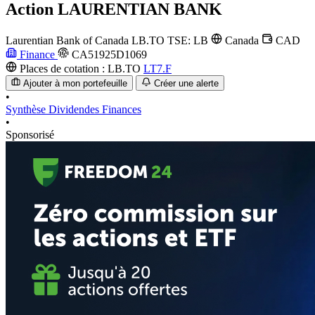
Action
LAURENTIAN BANK
Laurentian Bank of Canada
LB.TO
TSE: LB
Canada
CAD
Finance
CA51925D1069
Places de cotation :
LB.TO
LT7.F
Ajouter à mon portefeuille
Créer une alerte
•
Synthèse
Dividendes
Finances
•
Sponsorisé