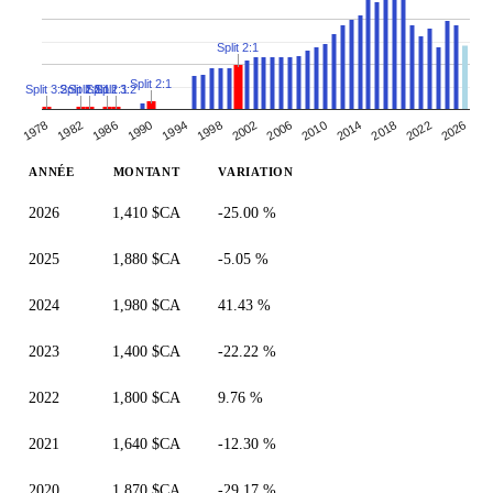
Split 2:1
Split 2:1
Split 3:2
Split 2:1
Split 2:1
Split 2:1
Split 3:2
1998
2002
2006
2010
1978
2014
1982
2018
2022
1986
2026
1990
1994
ANNÉE
MONTANT
VARIATION
2026
1,410 $CA
-25.00 %
2025
1,880 $CA
-5.05 %
2024
1,980 $CA
41.43 %
2023
1,400 $CA
-22.22 %
2022
1,800 $CA
9.76 %
2021
1,640 $CA
-12.30 %
2020
1,870 $CA
-29.17 %