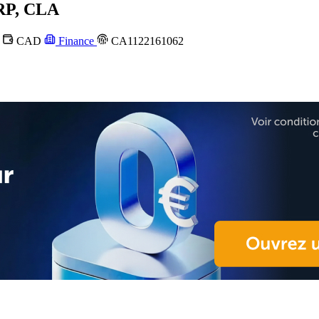
P, CLA
a
CAD
Finance
CA1122161062