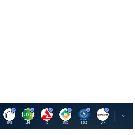
U
U
S
S
S
L
R
UMH
UDR
SO
SWX
SIGI
LNN
ROK