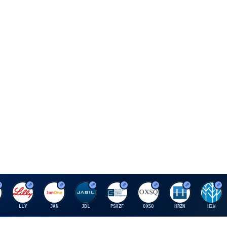
E
J
J
P
O
H
H
LLY
JAN
JBL
PSHZF
OXSQ
HRZN
HIW