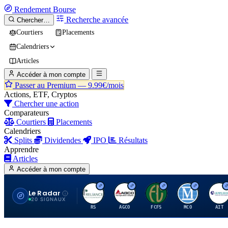
Rendement
Bourse
Recherche avancée
Chercher…
Courtiers
Placements
Calendriers
Articles
Accéder à mon compte
Passer au Premium —
9.99€/mois
Actions, ETF, Cryptos
Chercher une action
Comparateurs
Courtiers
Placements
Calendriers
Splits
Dividendes
IPO
Résultats
Apprendre
Articles
Accéder à mon compte
Le Radar
R
A
F
M
A
20 SIGNAUX
RS
AGCO
FCFS
MCO
AIT