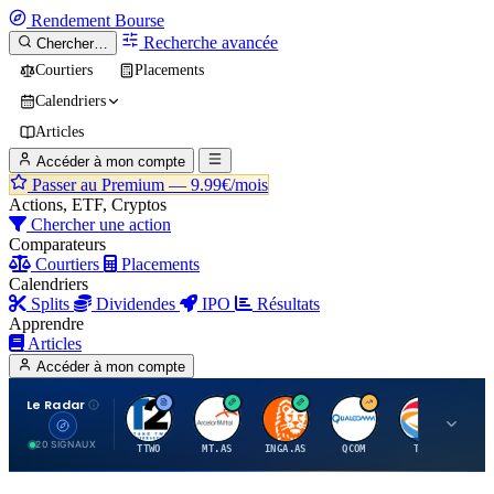
Rendement
Bourse
Recherche avancée
Chercher…
Courtiers
Placements
Calendriers
Articles
Accéder à mon compte
Passer au Premium —
9.99€/mois
Actions, ETF, Cryptos
Chercher une action
Comparateurs
Courtiers
Placements
Calendriers
Splits
Dividendes
IPO
Résultats
Apprendre
Articles
Accéder à mon compte
Le Radar
T
A
I
Q
T
20 SIGNAUX
TTWO
MT.AS
INGA.AS
QCOM
TTE
VK.