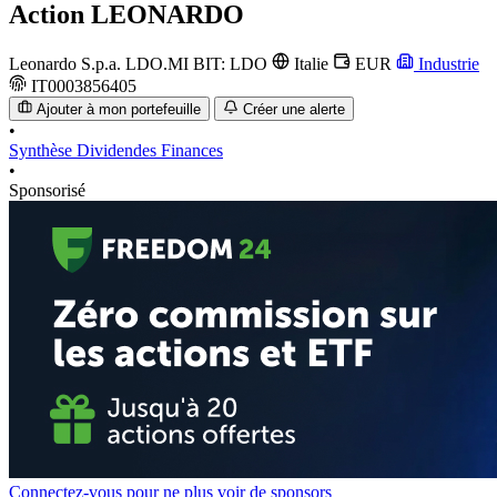
Action
LEONARDO
Leonardo S.p.a.
LDO.MI
BIT: LDO
Italie
EUR
Industrie
IT0003856405
Ajouter à mon portefeuille
Créer une alerte
•
Synthèse
Dividendes
Finances
•
Sponsorisé
Connectez-vous pour ne plus voir de sponsors