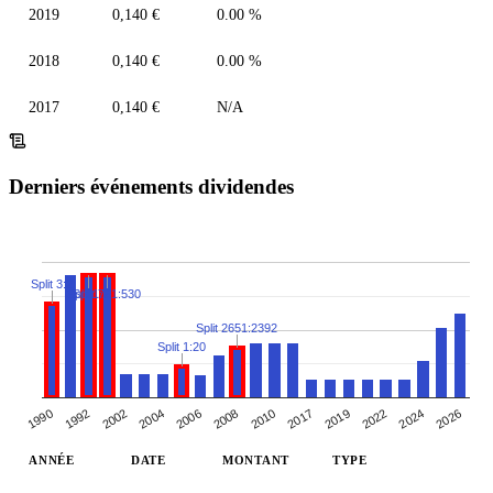
2019
0,140 €
0.00 %
2018
0,140 €
0.00 %
2017
0,140 €
N/A
Derniers événements dividendes
Split 3:2
Split 1:2
Split 751:530
Split 2651:2392
Split 1:20
1990
2024
2017
1992
2006
2019
2026
2008
2002
2022
2004
2010
ANNÉE
DATE
MONTANT
TYPE