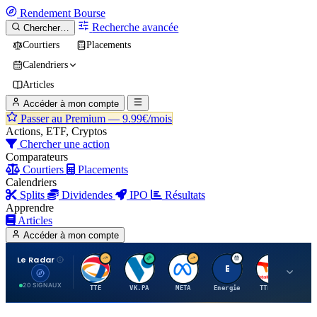
Rendement
Bourse
Recherche avancée
Chercher…
Courtiers
Placements
Calendriers
Articles
Accéder à mon compte
Passer au Premium —
9.99€/mois
Actions, ETF, Cryptos
Chercher une action
Comparateurs
Courtiers
Placements
Calendriers
Splits
Dividendes
IPO
Résultats
Apprendre
Articles
Accéder à mon compte
Le Radar
T
V
M
E
T
20 SIGNAUX
TTE
VK.PA
META
Energie
TTE.PA
RMS