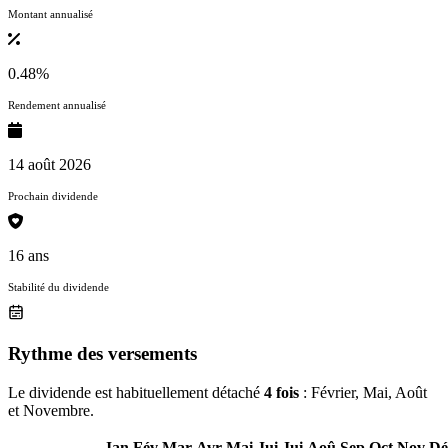
Montant annualisé
0.48%
Rendement annualisé
14 août 2026
Prochain dividende
16 ans
Stabilité du dividende
Rythme des versements
Le dividende est habituellement détaché
4 fois
: Février, Mai, Août
et Novembre.
Jan
Fév
Mar
Avr
Mai
Jui
Jui
Aoû
Sep
Oct
Nov
Dé