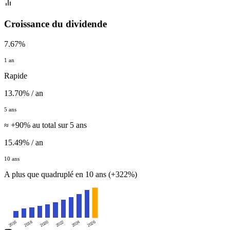
Croissance du dividende
7.67%
1 an
Rapide
13.70% / an
5 ans
≈ +90% au total sur 5 ans
15.49% / an
10 ans
A plus que quadruplé en 10 ans (+322%)
2016
2020
2024
2018
2022
2026