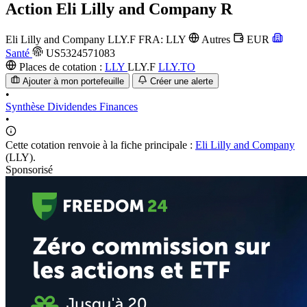
Action
Eli Lilly and Company R
Eli Lilly and Company
LLY.F
FRA: LLY
Autres
EUR
Santé
US5324571083
Places de cotation :
LLY
LLY.F
LLY.TO
Ajouter à mon portefeuille
Créer une alerte
•
Synthèse
Dividendes
Finances
•
Cette cotation renvoie à la fiche principale :
Eli Lilly and Company
(LLY).
Sponsorisé