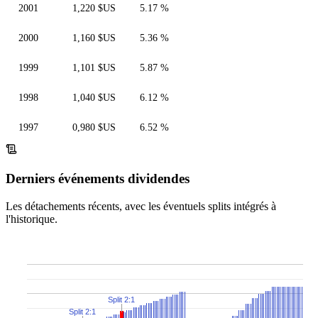
2001
1,220 $US
5.17 %
2000
1,160 $US
5.36 %
1999
1,101 $US
5.87 %
1998
1,040 $US
6.12 %
1997
0,980 $US
6.52 %
Derniers événements dividendes
Les détachements récents, avec les éventuels splits intégrés à
l'historique.
Split 2:1
Split 2:1