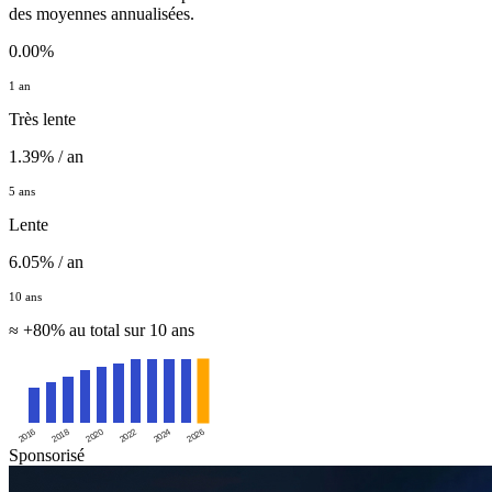
des moyennes annualisées.
0.00%
1 an
Très lente
1.39% / an
5 ans
Lente
6.05% / an
10 ans
≈ +80% au total sur 10 ans
2016
2020
2024
2018
2022
2026
Sponsorisé