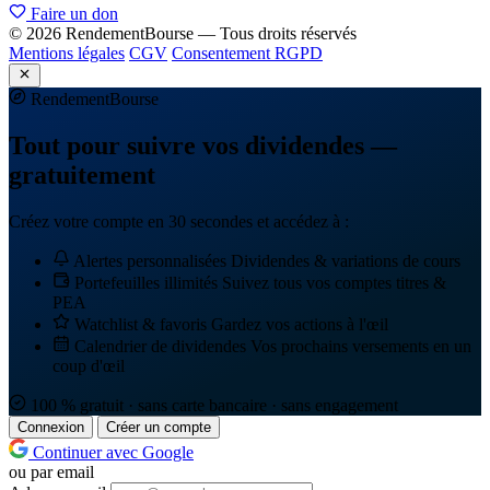
Faire un don
© 2026 RendementBourse — Tous droits réservés
Mentions légales
CGV
Consentement RGPD
Rendement
Bourse
Tout pour suivre vos dividendes —
gratuitement
Créez votre compte en 30 secondes et accédez à :
Alertes personnalisées
Dividendes & variations de cours
Portefeuilles illimités
Suivez tous vos comptes titres &
PEA
Watchlist & favoris
Gardez vos actions à l'œil
Calendrier de dividendes
Vos prochains versements en un
coup d'œil
100 % gratuit · sans carte bancaire · sans engagement
Connexion
Créer un compte
Continuer avec Google
ou par email