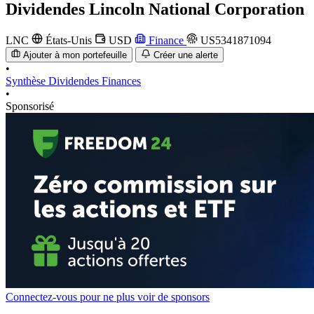
Dividendes
Lincoln National Corporation
LNC
États-Unis
USD
Finance
US5341871094
Ajouter à mon portefeuille
Créer une alerte
•
Synthèse
Dividendes
Finances
•
Sponsorisé
Connectez-vous pour ne plus voir de sponsors