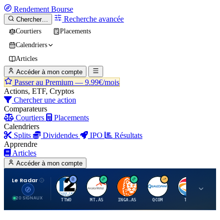
Rendement
Bourse
Recherche avancée
Chercher…
Courtiers
Placements
Calendriers
Articles
Accéder à mon compte
Passer au Premium —
9.99€/mois
Actions, ETF, Cryptos
Chercher une action
Comparateurs
Courtiers
Placements
Calendriers
Splits
Dividendes
IPO
Résultats
Apprendre
Articles
Accéder à mon compte
Le Radar
T
A
I
Q
T
20 SIGNAUX
TTWO
MT.AS
INGA.AS
QCOM
TTE
VK.