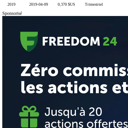
2019
2019-04-09
0,370 $US
Trimestriel
Sponsorisé