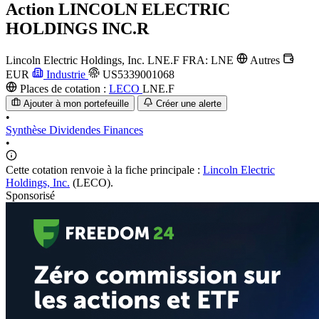
Action
LINCOLN ELECTRIC
HOLDINGS INC.R
Lincoln Electric Holdings, Inc.
LNE.F
FRA: LNE
Autres
EUR
Industrie
US5339001068
Places de cotation :
LECO
LNE.F
Ajouter à mon portefeuille
Créer une alerte
•
Synthèse
Dividendes
Finances
•
Cette cotation renvoie à la fiche principale :
Lincoln Electric
Holdings, Inc.
(LECO).
Sponsorisé