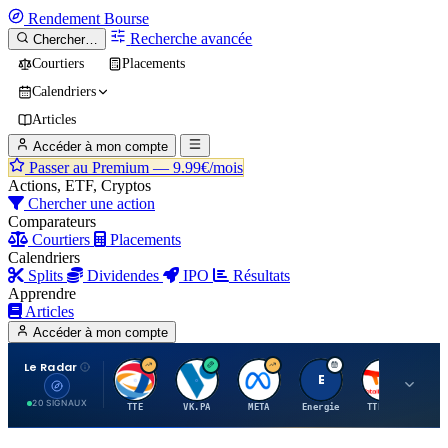
Rendement
Bourse
Recherche avancée
Chercher…
Courtiers
Placements
Calendriers
Articles
Accéder à mon compte
Passer au Premium —
9.99€/mois
Actions, ETF, Cryptos
Chercher une action
Comparateurs
Courtiers
Placements
Calendriers
Splits
Dividendes
IPO
Résultats
Apprendre
Articles
Accéder à mon compte
Le Radar
T
V
M
E
T
20 SIGNAUX
TTE
VK.PA
META
Energie
TTE.PA
RMS