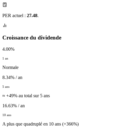
PER actuel :
27.48
.
Croissance du dividende
4.00%
1 an
Normale
8.34% / an
5 ans
≈ +49% au total sur 5 ans
16.63% / an
10 ans
A plus que quadruplé en 10 ans (+366%)