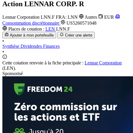
Action
LENNAR CORP. R
Lennar Corporation
LNN.F
FRA: LNN
Autres
EUR
Consommation discrétionnaire
US5260571048
Places de cotation :
LEN
LNN.F
Ajouter à mon portefeuille
Créer une alerte
•
Synthèse
Dividendes
Finances
•
Cette cotation renvoie à la fiche principale :
Lennar Corporation
(LEN).
Sponsorisé