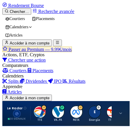
Rendement
Bourse
Recherche avancée
Chercher…
Courtiers
Placements
Calendriers
Articles
Accéder à mon compte
Passer au Premium —
9.99€/mois
Actions, ETF, Cryptos
Chercher une action
Comparateurs
Courtiers
Placements
Calendriers
Splits
Dividendes
IPO
Résultats
Apprendre
Articles
Accéder à mon compte
Le Radar
T
V
M
E
T
20 SIGNAUX
TTE
VK.PA
META
Energie
TTE.PA
RMS