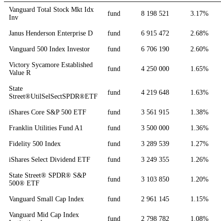
Vanguard Total Stock Mkt Idx
fund
8 198 521
3.17%
Inv
Janus Henderson Enterprise D
fund
6 915 472
2.68%
Vanguard 500 Index Investor
fund
6 706 190
2.60%
Victory Sycamore Established
fund
4 250 000
1.65%
Value R
State
fund
4 219 648
1.63%
Street®UtilSelSectSPDR®ETF
iShares Core S&P 500 ETF
fund
3 561 915
1.38%
Franklin Utilities Fund A1
fund
3 500 000
1.36%
Fidelity 500 Index
fund
3 289 539
1.27%
iShares Select Dividend ETF
fund
3 249 355
1.26%
State Street® SPDR® S&P
fund
3 103 850
1.20%
500® ETF
Vanguard Small Cap Index
fund
2 961 145
1.15%
Vanguard Mid Cap Index
fund
2 798 782
1.08%