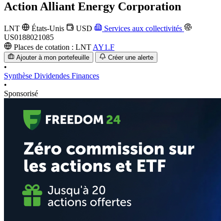
Action
Alliant Energy Corporation
LNT
États-Unis
USD
Services aux collectivités
US0188021085
Places de cotation :
LNT
AY1.F
Ajouter à mon portefeuille
Créer une alerte
•
Synthèse
Dividendes
Finances
•
Sponsorisé