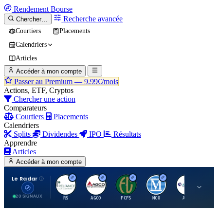
Rendement
Bourse
Recherche avancée
Chercher…
Courtiers
Placements
Calendriers
Articles
Accéder à mon compte
Passer au Premium —
9.99€/mois
Actions, ETF, Cryptos
Chercher une action
Comparateurs
Courtiers
Placements
Calendriers
Splits
Dividendes
IPO
Résultats
Apprendre
Articles
Accéder à mon compte
Le Radar
R
A
F
M
A
20 SIGNAUX
RS
AGCO
FCFS
MCO
AIT
LL