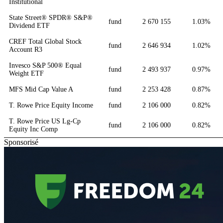
Institutional
State Street® SPDR® S&P®
fund
2 670 155
1.03%
Dividend ETF
CREF Total Global Stock
fund
2 646 934
1.02%
Account R3
Invesco S&P 500® Equal
fund
2 493 937
0.97%
Weight ETF
MFS Mid Cap Value A
fund
2 253 428
0.87%
T. Rowe Price Equity Income
fund
2 106 000
0.82%
T. Rowe Price US Lg-Cp
fund
2 106 000
0.82%
Equity Inc Comp
Sponsorisé