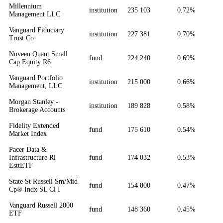
Millennium
institution
235 103
0.72%
Management LLC
Vanguard Fiduciary
institution
227 381
0.70%
Trust Co
Nuveen Quant Small
fund
224 240
0.69%
Cap Equity R6
Vanguard Portfolio
institution
215 000
0.66%
Management, LLC
Morgan Stanley -
institution
189 828
0.58%
Brokerage Accounts
Fidelity Extended
fund
175 610
0.54%
Market Index
Pacer Data &
Infrastructure Rl
fund
174 032
0.53%
EsttETF
State St Russell Sm/Mid
fund
154 800
0.47%
Cp® Indx SL Cl I
Vanguard Russell 2000
fund
148 360
0.45%
ETF