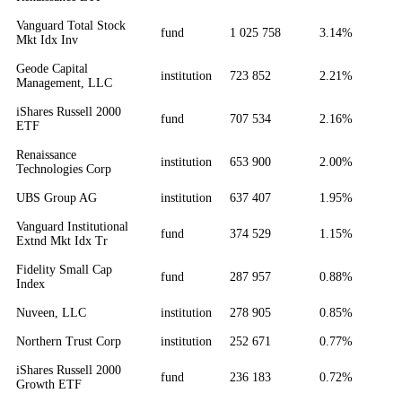
Vanguard Total Stock
fund
1 025 758
3.14%
Mkt Idx Inv
Geode Capital
institution
723 852
2.21%
Management, LLC
iShares Russell 2000
fund
707 534
2.16%
ETF
Renaissance
institution
653 900
2.00%
Technologies Corp
UBS Group AG
institution
637 407
1.95%
Vanguard Institutional
fund
374 529
1.15%
Extnd Mkt Idx Tr
Fidelity Small Cap
fund
287 957
0.88%
Index
Nuveen, LLC
institution
278 905
0.85%
Northern Trust Corp
institution
252 671
0.77%
iShares Russell 2000
fund
236 183
0.72%
Growth ETF