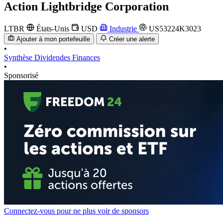
Action
Lightbridge Corporation
LTBR
États-Unis
USD
Industrie
US53224K3023
Ajouter à mon portefeuille
Créer une alerte
•
Synthèse
Dividendes
Finances
•
Sponsorisé
Connectez-vous pour ne plus voir de sponsors