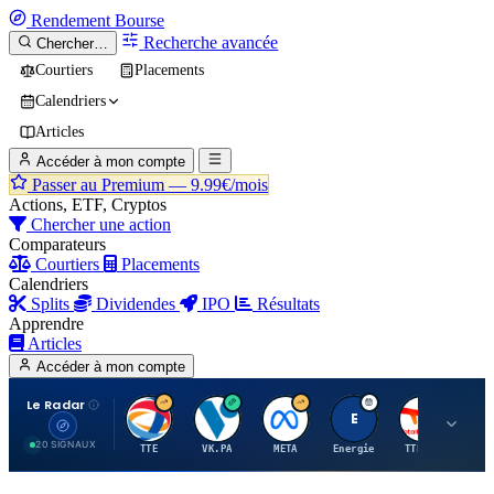
Rendement
Bourse
Recherche avancée
Chercher…
Courtiers
Placements
Calendriers
Articles
Accéder à mon compte
Passer au Premium —
9.99€/mois
Actions, ETF, Cryptos
Chercher une action
Comparateurs
Courtiers
Placements
Calendriers
Splits
Dividendes
IPO
Résultats
Apprendre
Articles
Accéder à mon compte
Le Radar
T
V
M
E
T
20 SIGNAUX
TTE
VK.PA
META
Energie
TTE.PA
RMS