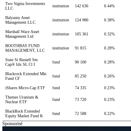
Two Sigma Investments
institution
142 636
0.44%
LLC
Balyasny Asset
institution
124 980
0.38%
Management LLC
Marshall Wace Asset
institution
105 361
0.32%
Management Ltd
BOOTHBAY FUND
institution
91 815
0.28%
MANAGEMENT, LLC
State St Russell Sm
fund
90 100
0.28%
Cap® Idx SL Cl I
Blackrock Extended Mkt
fund
85 250
0.26%
Fund CF
iShares Micro-Cap ETF
fund
74 335
0.23%
Themes Uranium &
fund
73 720
0.23%
Nuclear ETF
BlackRock Extended
fund
72 588
0.22%
Equity Market Fund K
Sponsorisé