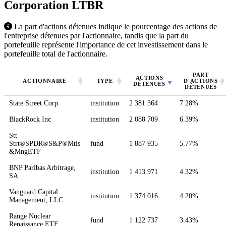
Corporation
LTBR
La part d'actions détenues indique le pourcentage des actions de
l'entreprise détenues par l'actionnaire, tandis que la part du
portefeuille représente l'importance de cet investissement dans le
portefeuille total de l'actionnaire.
PART
ACTIONS
ACTIONNAIRE
TYPE
D'ACTIONS
DÉTENUES
DÉTENUES
State Street Corp
institution
2 381 364
7.28%
BlackRock Inc
institution
2 088 709
6.39%
Stt
Strt®SPDR®S&P®Mtls
fund
1 887 935
5.77%
&MngETF
BNP Paribas Arbitrage,
institution
1 413 971
4.32%
SA
Vanguard Capital
institution
1 374 016
4.20%
Management, LLC
Range Nuclear
fund
1 122 737
3.43%
Renaissance ETF