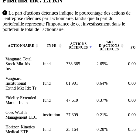
Pharma Inc.
LTRN
La part d'actions détenues indique le pourcentage des actions de
l'entreprise détenues par l'actionnaire, tandis que la part du
portefeuille représente l'importance de cet investissement dans le
portefeuille total de l'actionnaire.
PART
ACTIONS
ACTIONNAIRE
TYPE
D'ACTIONS
DÉTENUES
PO
DÉTENUES
Vanguard Total
Stock Mkt Idx
fund
338 385
2.65%
0.0
Inv
Vanguard
Institutional
fund
81 901
0.64%
0.0
Extnd Mkt Idx Tr
Fidelity Extended
fund
47 619
0.37%
0.0
Market Index
Goss Wealth
institution
27 399
0.21%
0.0
Management LLC
Horizon Kinetics
fund
25 164
0.20%
0.5
Medical ETF