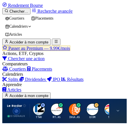
Rendement
Bourse
Recherche avancée
Chercher…
Courtiers
Placements
Calendriers
Articles
Accéder à mon compte
Passer au Premium —
9.99€/mois
Actions, ETF, Cryptos
Chercher une action
Comparateurs
Courtiers
Placements
Calendriers
Splits
Dividendes
IPO
Résultats
Apprendre
Articles
Accéder à mon compte
Le Radar
T
A
I
Q
T
20 SIGNAUX
TTWO
MT.AS
INGA.AS
QCOM
TTE
VK.