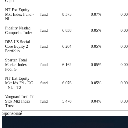
Cap I
NT Ext Equity
Mkt Index Fund -
fund
8 375
0.07%
0.0
NL
Fidelity Nasdaq
fund
6 838
0.05%
0.0
Composite Index
DFA US Social
Core Equity 2
fund
6 204
0.05%
0.0
Portfolio
Spartan Total
Market Index
fund
6 162
0.05%
0.0
Pool G
NT Ext Equity
Mkt Idx Fd - DC
fund
6 076
0.05%
0.0
- NL - T2
Vanguard Instl Ttl
Stck Mkt Index
fund
5 478
0.04%
0.0
Trust
Sponsorisé