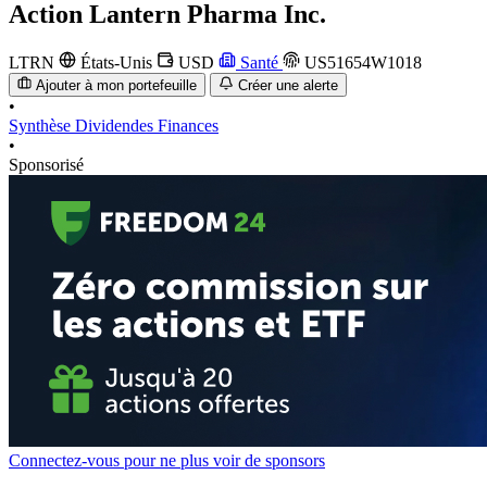
Action
Lantern Pharma Inc.
LTRN
États-Unis
USD
Santé
US51654W1018
Ajouter à mon portefeuille
Créer une alerte
•
Synthèse
Dividendes
Finances
•
Sponsorisé
Connectez-vous pour ne plus voir de sponsors