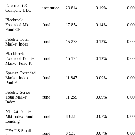
Davenport &
institution
23 814
0.19%
0.0
Company LLC
Blackrock
Extended Mkt
fund
17 854
0.14%
0.0
Fund CF
Fidelity Total
fund
15 273
0.12%
0.0
Market Index
BlackRock
Extended Equity
fund
15 174
0.12%
0.0
Market Fund K
Spartan Extended
Market Index
fund
11 847
0.09%
0.0
Pool F
Fidelity Series
Total Market
fund
11 259
0.09%
0.0
Index
NT Ext Equity
Mkt Index Fund -
fund
8 633
0.07%
0.0
Lending
DFA US Small
fund
8 535
0.07%
0.0