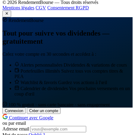
© 2026 RendementBourse — Tous droits réservés
Mentions légales
CGV
Consentement RGPD
Rendement
Bourse
Tout pour suivre vos dividendes —
gratuitement
Créez votre compte en 30 secondes et accédez à :
Alertes personnalisées
Dividendes & variations de cours
Portefeuilles illimités
Suivez tous vos comptes titres &
PEA
Watchlist & favoris
Gardez vos actions à l'œil
Calendrier de dividendes
Vos prochains versements en un
coup d'œil
100 % gratuit · sans carte bancaire · sans engagement
Connexion
Créer un compte
Continuer avec Google
ou par email
Adresse email
Mot de passe
Oublié ?