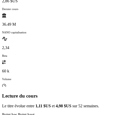
2,86 $US
Dernier cours
36.49 M
NANO capitalisation
2,34
Beta
60 k
Volume
Lecture du cours
Le titre évolue entre
1,11 $US
et
4,98 $US
sur 52 semaines.
Point bas
Point haut