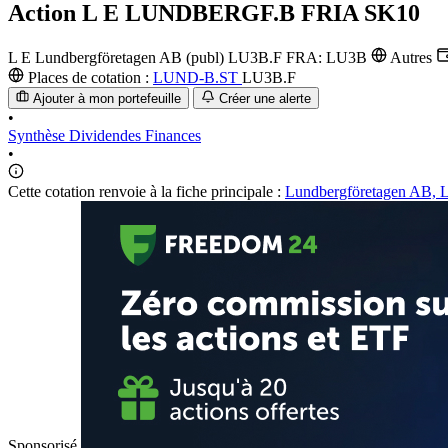
Action
L E LUNDBERGF.B FRIA SK10
L E Lundbergföretagen AB (publ)
LU3B.F
FRA: LU3B
Autres
Places de cotation :
LUND-B.ST
LU3B.F
Ajouter à mon portefeuille
Créer une alerte
•
Synthèse
Dividendes
Finances
•
Cette cotation renvoie à la fiche principale :
Lundbergföretagen AB, L 
Sponsorisé