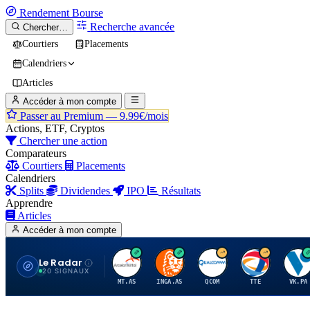
Rendement
Bourse
Recherche avancée
Chercher…
Courtiers
Placements
Calendriers
Articles
Accéder à mon compte
Passer au Premium —
9.99€/mois
Actions, ETF, Cryptos
Chercher une action
Comparateurs
Courtiers
Placements
Calendriers
Splits
Dividendes
IPO
Résultats
Apprendre
Articles
Accéder à mon compte
Le Radar
A
I
Q
T
V
20 SIGNAUX
MT.AS
INGA.AS
QCOM
TTE
VK.PA