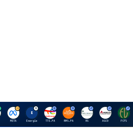
M
E
T
H
R
A
F
META
Energie
TTE.PA
RMS.PA
RS
AGCO
FCFS