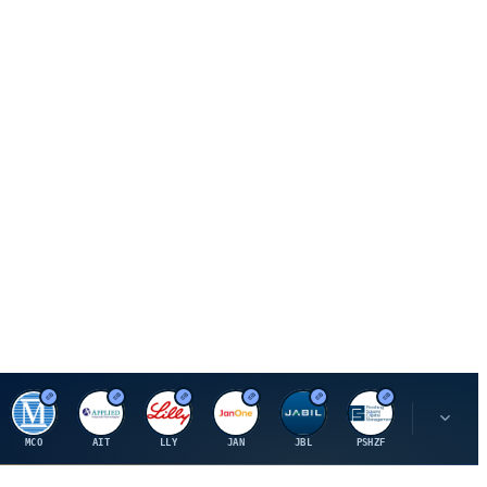
M
A
E
J
J
P
O
MCO
AIT
LLY
JAN
JBL
PSHZF
OXSQ