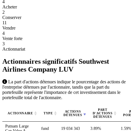
4
Acheter
2
Conserver
11
Vendre
4
Vente forte
3
Actionnariat
Actionnaires significatifs Southwest
Airlines Company
LUV
La part d'actions détenues indique le pourcentage des actions de
l'entreprise détenues par l'actionnaire, tandis que la part du
portefeuille représente l'importance de cet investissement dans le
portefeuille total de l'actionnaire.
PART
ACTIONS
ACTIONNAIRE
TYPE
D'ACTIONS
DÉTENUES
POR
DÉTENUES
Putnam Large
fund
19 034 343
3.89%
1.59
Cap Value A