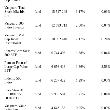
Vanguard Total
Stock Mkt Idx
fund
15 517 248
3.17%
0.03
Inv
Vanguard 500
fund
12 693 713
2.60%
0.04
Index Investor
Vanguard Mid
Cap Index
fund
10 592 440
2.17%
0.24
Institutional
iShares Core S&P
fund
6 744 403
1.38%
0.04
500 ETF
Putnam Focused
Large Cap Value
fund
6 656 416
1.36%
2.58
ETF
Fidelity 500
fund
6 287 422
1.29%
0.03
Index
State Street®
SPDR® S&P
fund
5 905 584
1.21%
0.04
500® ETF
Vanguard Value
fund
4 643 158
0.95%
0.09
Index Inv