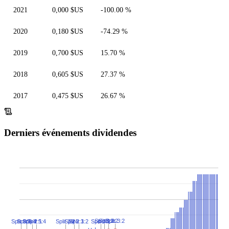
2021
0,000 $US
-100.00 %
2020
0,180 $US
-74.29 %
2019
0,700 $US
15.70 %
2018
0,605 $US
27.37 %
2017
0,475 $US
26.67 %
Derniers événements dividendes
Split 3:2
Split 3:2
Split 3:2
Split 3:2
Split 3:2
Split 2:1
Split 3:2
Split 2:1
Split 5:4
Split 5:4
Split 3:2