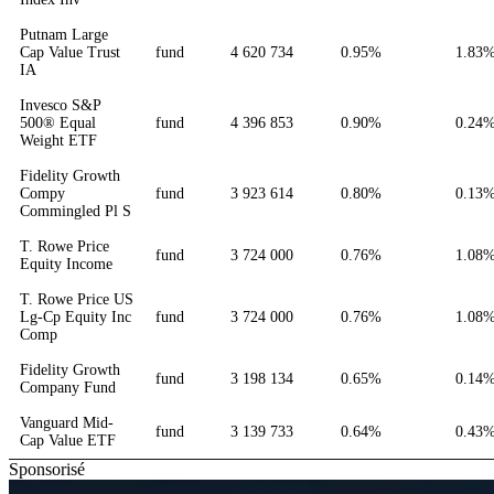
Putnam Large
Cap Value Trust
fund
4 620 734
0.95%
1.83
IA
Invesco S&P
500® Equal
fund
4 396 853
0.90%
0.24
Weight ETF
Fidelity Growth
Compy
fund
3 923 614
0.80%
0.13
Commingled Pl S
T. Rowe Price
fund
3 724 000
0.76%
1.08
Equity Income
T. Rowe Price US
Lg-Cp Equity Inc
fund
3 724 000
0.76%
1.08
Comp
Fidelity Growth
fund
3 198 134
0.65%
0.14
Company Fund
Vanguard Mid-
fund
3 139 733
0.64%
0.43
Cap Value ETF
Sponsorisé