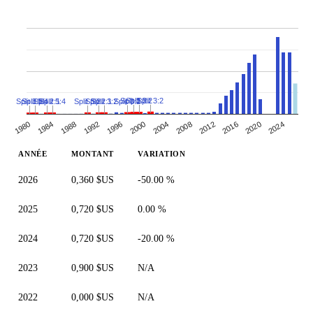
Split 3:2
Split 3:2
Split 3:2
Split 3:2
Split 3:2
Split 2:1
Split 3:2
Split 2:1
Split 5:4
Split 5:4
Split 3:2
1988
2000
2012
1980
1992
2024
2004
2016
1984
1996
2008
2020
ANNÉE
MONTANT
VARIATION
2026
0,360 $US
-50.00 %
2025
0,720 $US
0.00 %
2024
0,720 $US
-20.00 %
2023
0,900 $US
N/A
2022
0,000 $US
N/A