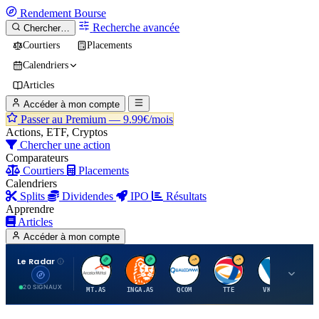
Rendement
Bourse
Recherche avancée
Chercher…
Courtiers
Placements
Calendriers
Articles
Accéder à mon compte
Passer au Premium —
9.99€/mois
Actions, ETF, Cryptos
Chercher une action
Comparateurs
Courtiers
Placements
Calendriers
Splits
Dividendes
IPO
Résultats
Apprendre
Articles
Accéder à mon compte
Le Radar
A
I
Q
T
V
20 SIGNAUX
MT.AS
INGA.AS
QCOM
TTE
VK.PA
ME