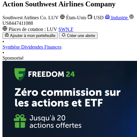
Action
Southwest Airlines Company
Southwest Airlines Co.
LUV
États-Unis
USD
Industrie
US8447411088
Places de cotation :
LUV
SWN.F
Ajouter à mon portefeuille
Créer une alerte
•
Synthèse
Dividendes
Finances
•
Sponsorisé