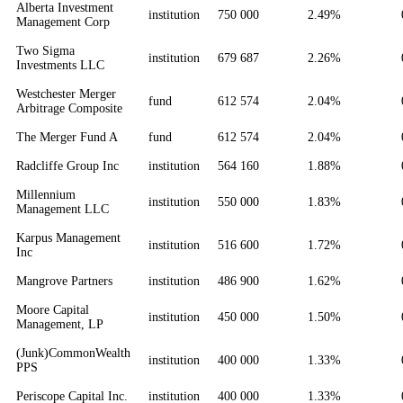
Alberta Investment
institution
750 000
2.49%
Management Corp
Two Sigma
institution
679 687
2.26%
Investments LLC
Westchester Merger
fund
612 574
2.04%
Arbitrage Composite
The Merger Fund A
fund
612 574
2.04%
Radcliffe Group Inc
institution
564 160
1.88%
Millennium
institution
550 000
1.83%
Management LLC
Karpus Management
institution
516 600
1.72%
Inc
Mangrove Partners
institution
486 900
1.62%
Moore Capital
institution
450 000
1.50%
Management, LP
(Junk)CommonWealth
institution
400 000
1.33%
PPS
Periscope Capital Inc.
institution
400 000
1.33%