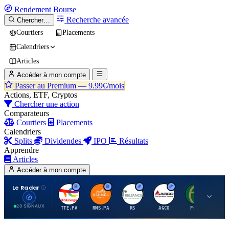
Rendement
Bourse
Recherche avancée
Chercher…
Courtiers
Placements
Calendriers
Articles
Accéder à mon compte
Passer au Premium —
9.99€/mois
Actions, ETF, Cryptos
Chercher une action
Comparateurs
Courtiers
Placements
Calendriers
Splits
Dividendes
IPO
Résultats
Apprendre
Articles
Accéder à mon compte
Le Radar
T
H
R
A
F
20 SIGNAUX
TTE.PA
RMS.PA
RS
AGCO
FCFS
MC