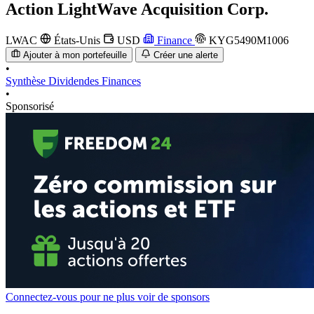
Action
LightWave Acquisition Corp.
LWAC
États-Unis
USD
Finance
KYG5490M1006
Ajouter à mon portefeuille
Créer une alerte
•
Synthèse
Dividendes
Finances
•
Sponsorisé
Connectez-vous pour ne plus voir de sponsors