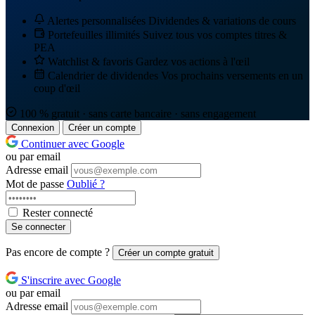
Alertes personnalisées
Dividendes & variations de cours
Portefeuilles illimités
Suivez tous vos comptes titres &
PEA
Watchlist & favoris
Gardez vos actions à l'œil
Calendrier de dividendes
Vos prochains versements en un
coup d'œil
100 % gratuit · sans carte bancaire · sans engagement
Connexion
Créer un compte
Continuer avec Google
ou par email
Adresse email
Mot de passe
Oublié ?
Rester connecté
Se connecter
Pas encore de compte ?
Créer un compte gratuit
S'inscrire avec Google
ou par email
Adresse email