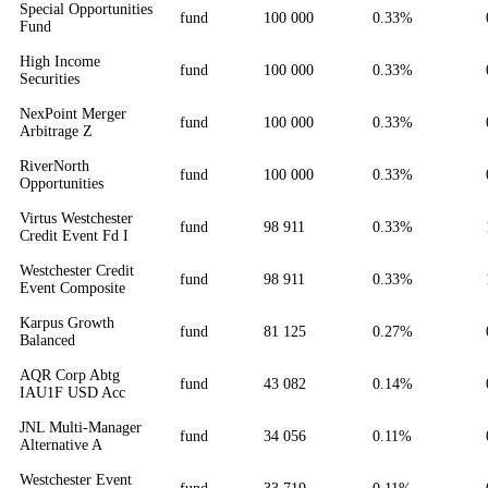
Special Opportunities
fund
100 000
0.33%
Fund
High Income
fund
100 000
0.33%
Securities
NexPoint Merger
fund
100 000
0.33%
Arbitrage Z
RiverNorth
fund
100 000
0.33%
Opportunities
Virtus Westchester
fund
98 911
0.33%
Credit Event Fd I
Westchester Credit
fund
98 911
0.33%
Event Composite
Karpus Growth
fund
81 125
0.27%
Balanced
AQR Corp Abtg
fund
43 082
0.14%
IAU1F USD Acc
JNL Multi-Manager
fund
34 056
0.11%
Alternative A
Westchester Event