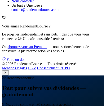
Nous contacter
Un bug ? Une idée ?
contact@rendementbourse.com
Vous aimez RendementBourse ?
Le projet est indépendant et sans pub… dès que vous vous
connectez 😉 Un café nous aide à tenir 🙏
Ou
abonnez-vous au Premium
— nous serions heureux de
construire la plateforme selon vos besoins.
Faire un don
© 2026 RendementBourse — Tous droits réservés
Mentions légales
CGV
Consentement RGPD
Rendement
Bourse
Tout pour suivre vos dividendes —
gratuitement
Créez votre compte en 30 secondes et accédez à :