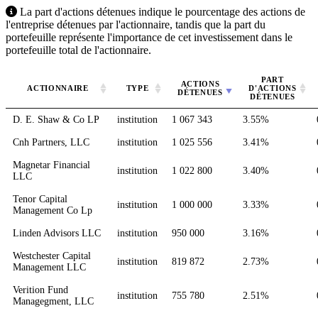
La part d'actions détenues indique le pourcentage des actions de
l'entreprise détenues par l'actionnaire, tandis que la part du
portefeuille représente l'importance de cet investissement dans le
portefeuille total de l'actionnaire.
PART
ACTIONS
ACTIONNAIRE
TYPE
D'ACTIONS
DÉTENUES
DÉTENUES
D. E. Shaw & Co LP
institution
1 067 343
3.55%
Cnh Partners, LLC
institution
1 025 556
3.41%
Magnetar Financial
institution
1 022 800
3.40%
LLC
Tenor Capital
institution
1 000 000
3.33%
Management Co Lp
Linden Advisors LLC
institution
950 000
3.16%
Westchester Capital
institution
819 872
2.73%
Management LLC
Verition Fund
institution
755 780
2.51%
Managegment, LLC