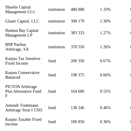
Shaolin Capital
institution
400 000
1.33%
Management LLC
Glazer Capital, LLC
institution
390 179
1.30%
Hudson Bay Capital
institution
383 333
1.27%
Management LP
BNP Paribas
institution
378 550
1.26%
Arbitrage, SA
Karpus Tax Sensitive
fund
200 350
0.67%
Fixed Income
Karpus Conservative
fund
198 375
0.66%
Balanced
PICTON Arbitrage
Plus Alternative Fund
fund
164 600
0.55%
F
Amundi Tiedemann
fund
138 246
0.46%
Arbitrage Strat I USD
Karpus Taxable Fixed
fund
106 850
0.36%
Income