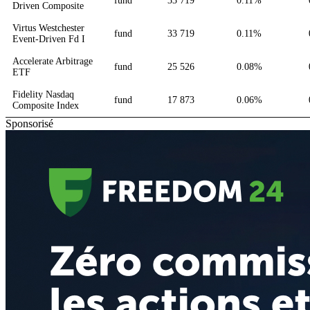
fund
33 719
0.11%
Driven Composite
Virtus Westchester
fund
33 719
0.11%
Event-Driven Fd I
Accelerate Arbitrage
fund
25 526
0.08%
ETF
Fidelity Nasdaq
fund
17 873
0.06%
Composite Index
Sponsorisé