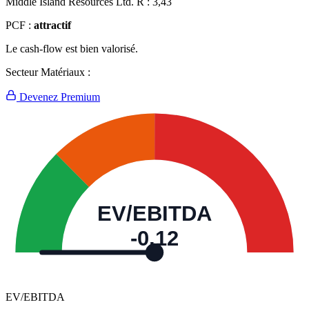
Middle Island Resources Ltd. R :
3,43
PCF :
attractif
Le cash-flow est bien valorisé.
Secteur Matériaux :
Devenez Premium
EV/EBITDA
-0,12
EV/EBITDA