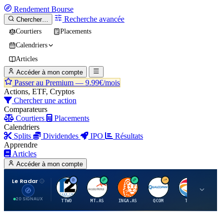
Rendement
Bourse
Recherche avancée
Chercher…
Courtiers
Placements
Calendriers
Articles
Accéder à mon compte
Passer au Premium —
9.99€/mois
Actions, ETF, Cryptos
Chercher une action
Comparateurs
Courtiers
Placements
Calendriers
Splits
Dividendes
IPO
Résultats
Apprendre
Articles
Accéder à mon compte
Le Radar
T
A
I
Q
T
20 SIGNAUX
TTWO
MT.AS
INGA.AS
QCOM
TTE
VK.