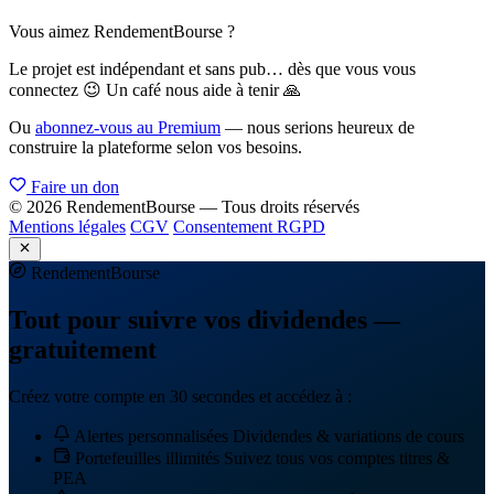
Vous aimez RendementBourse ?
Le projet est indépendant et sans pub… dès que vous vous
connectez 😉 Un café nous aide à tenir 🙏
Ou
abonnez-vous au Premium
— nous serions heureux de
construire la plateforme selon vos besoins.
Faire un don
© 2026 RendementBourse — Tous droits réservés
Mentions légales
CGV
Consentement RGPD
Rendement
Bourse
Tout pour suivre vos dividendes —
gratuitement
Créez votre compte en 30 secondes et accédez à :
Alertes personnalisées
Dividendes & variations de cours
Portefeuilles illimités
Suivez tous vos comptes titres &
PEA