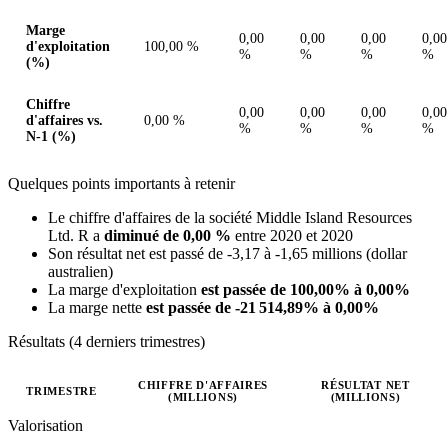
Marge
0,00
0,00
0,00
0,00
d'exploitation
100,00 %
%
%
%
%
(%)
Chiffre
0,00
0,00
0,00
0,00
d'affaires vs.
0,00 %
%
%
%
%
N-1 (%)
Quelques points importants à retenir
Le chiffre d'affaires de la société Middle Island Resources
Ltd. R a
diminué de 0,00 %
entre 2020 et 2020
Son résultat net est passé de -3,17 à -1,65 millions (dollar
australien)
La marge d'exploitation
est passée de 100,00% à 0,00%
La marge nette
est passée de -21 514,89% à 0,00%
Résultats (4 derniers trimestres)
CHIFFRE D'AFFAIRES
RÉSULTAT NET
TRIMESTRE
(MILLIONS)
(MILLIONS)
Valeurs trimestrielles en millions (dollar australien)
Valorisation