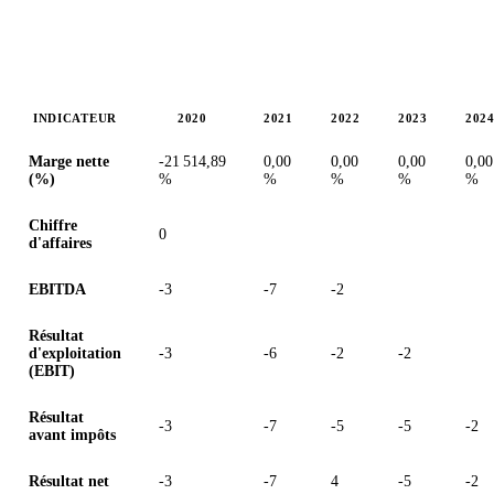
INDICATEUR
2020
2021
2022
2023
202
Valeurs en millions (dollar australien)
Marge nette
-21 514,89
0,00
0,00
0,00
0,00
(%)
%
%
%
%
%
Chiffre
0
d'affaires
EBITDA
-3
-7
-2
Résultat
d'exploitation
-3
-6
-2
-2
(EBIT)
Résultat
-3
-7
-5
-5
-2
avant impôts
Résultat net
-3
-7
4
-5
-2