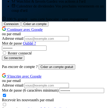
Watchlist & favoris
Gardez vos actions à l'œil
Calendrier de dividendes
Vos prochains versements en un
coup d'œil
100 % gratuit · sans carte bancaire · sans engagement
Connexion
Créer un compte
Continuer avec Google
ou par email
Adresse email
Mot de passe
Oublié ?
Rester connecté
Se connecter
Pas encore de compte ?
Créer un compte gratuit
S'inscrire avec Google
ou par email
Adresse email
Mot de passe
(6 caractères minimum)
Recevoir les nouveautés par email