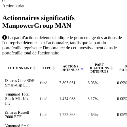
0
Actionnariat
Actionnaires significatifs
ManpowerGroup
MAN
La part d'actions détenues indique le pourcentage des actions de
l'entreprise détenues par l'actionnaire, tandis que la part du
portefeuille représente l'importance de cet investissement dans le
portefeuille total de l'actionnaire.
PART
ACTIONS
ACTIONNAIRE
TYPE
D'ACTIONS
DÉTENUES
POR
DÉTENUES
iShares Core S&P
fund
2 803 031
6.03%
0.09
Small-Cap ETF
Vanguard Total
Stock Mkt Idx
fund
1 474 038
3.17%
0.00
Inv
iShares Russell
fund
1 222 365
2.63%
0.05
2000 ETF
Vanguard Small