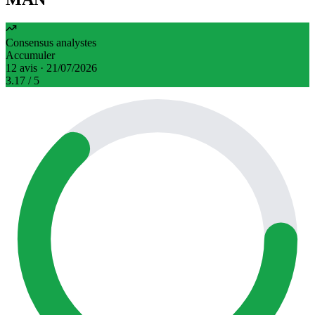
Consensus analystes
Accumuler
12 avis · 21/07/2026
3.17
/ 5