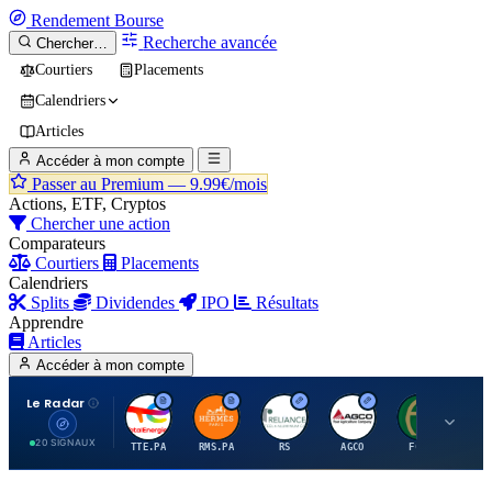
Rendement
Bourse
Recherche avancée
Chercher…
Courtiers
Placements
Calendriers
Articles
Accéder à mon compte
Passer au Premium —
9.99€/mois
Actions, ETF, Cryptos
Chercher une action
Comparateurs
Courtiers
Placements
Calendriers
Splits
Dividendes
IPO
Résultats
Apprendre
Articles
Accéder à mon compte
Le Radar
T
H
R
A
F
20 SIGNAUX
TTE.PA
RMS.PA
RS
AGCO
FCFS
MC