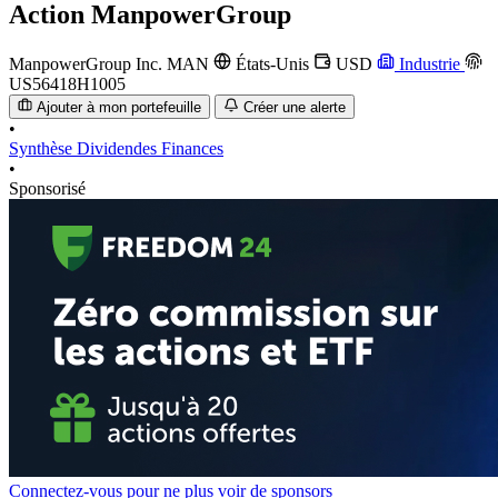
Action
ManpowerGroup
ManpowerGroup Inc.
MAN
États-Unis
USD
Industrie
US56418H1005
Ajouter à mon portefeuille
Créer une alerte
•
Synthèse
Dividendes
Finances
•
Sponsorisé
Connectez-vous pour ne plus voir de sponsors