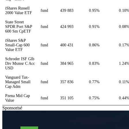
iShares Russell
fund
439 883
0.95%
0.10
2000 Value ETF
State Street
SPDR Port S&P
fund
424 993
0.91%
0.08
600 Sm CpETF
iShares S&P
Small-Cap 600
fund
400 431
0.86%
0.17
Value ETF
Schroder ISF Glb
Div Mxmsr C Acc
fund
384 965
0.83%
1.24
USD
Vanguard Tax-
Managed Small
fund
357 836
0.77%
0.11
Cap Adm
Pzena Mid Cap
fund
351 105
0.75%
0.44
Value
Sponsorisé