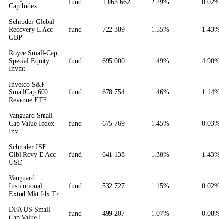
fund
1 063 662
2.29%
0.02
Cap Index
Schroder Global
Recovery L Acc
fund
722 389
1.55%
1.43
GBP
Royce Small-Cap
Special Equity
fund
695 000
1.49%
4.90
Invmt
Invesco S&P
SmallCap 600
fund
678 754
1.46%
1.14
Revenue ETF
Vanguard Small
Cap Value Index
fund
675 769
1.45%
0.03
Inv
Schroder ISF
Glbl Rcvy E Acc
fund
641 138
1.38%
1.43
USD
Vanguard
Institutional
fund
532 727
1.15%
0.02
Extnd Mkt Idx Tr
DFA US Small
fund
499 207
1.07%
0.08
Cap Value I