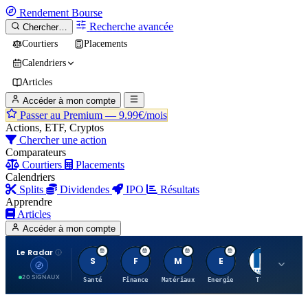
Rendement
Bourse
Recherche avancée
Chercher…
Courtiers
Placements
Calendriers
Articles
Accéder à mon compte
Passer au Premium —
9.99€/mois
Actions, ETF, Cryptos
Chercher une action
Comparateurs
Courtiers
Placements
Calendriers
Splits
Dividendes
IPO
Résultats
Apprendre
Articles
Accéder à mon compte
Le Radar
S
F
M
E
T
20 SIGNAUX
Santé
Finance
Matériaux
Energie
TTWO
MT.