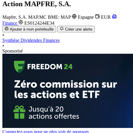
Action
MAPFRE, S.A.
Mapfre, S.A.
MAP.MC
BME: MAP
Espagne
EUR
Finance
ES0124244E34
Ajouter à mon portefeuille
Créer une alerte
•
Synthèse
Dividendes
Finances
•
Sponsorisé
Connectez-vous pour ne plus voir de sponsors