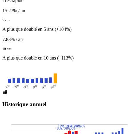
Très rapide
15.27% / an
5 ans
A plus que doublé en 5 ans (+104%)
7.83% / an
10 ans
A plus que doublé en 10 ans (+113%)
2016
2020
2024
2018
2022
2026
Historique annuel
Split 1931:1924
Split 970:969
Split 369:368