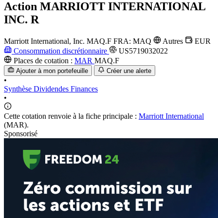
Action
MARRIOTT INTERNATIONAL
INC. R
Marriott International, Inc.
MAQ.F
FRA: MAQ
Autres
EUR
Consommation discrétionnaire
US5719032022
Places de cotation :
MAR
MAQ.F
Ajouter à mon portefeuille
Créer une alerte
•
Synthèse
Dividendes
Finances
•
Cette cotation renvoie à la fiche principale :
Marriott International
(MAR).
Sponsorisé