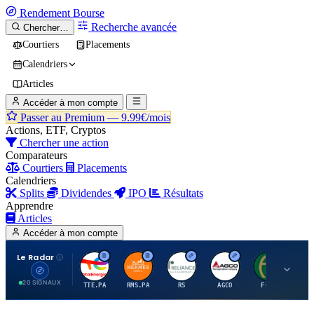
Rendement
Bourse
Recherche avancée
Chercher…
Courtiers
Placements
Calendriers
Articles
Accéder à mon compte
Passer au Premium —
9.99€/mois
Actions, ETF, Cryptos
Chercher une action
Comparateurs
Courtiers
Placements
Calendriers
Splits
Dividendes
IPO
Résultats
Apprendre
Articles
Accéder à mon compte
Le Radar
T
H
R
A
F
20 SIGNAUX
TTE.PA
RMS.PA
RS
AGCO
FCFS
MC