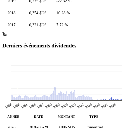
2019
0,275 $US
-22.32 %
2018
0,354 $US
10.28 %
2017
0,321 $US
7.72 %
Derniers événements dividendes
1988
2021
2024
1991
1994
1997
2000
2003
2006
2009
2012
2015
2018
1985
ANNÉE
DATE
MONTANT
TYPE
2026
2026-05-29
0,096 $US
Trimestriel