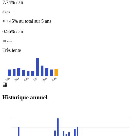
7.74% / an
5 ans
≈ +45% au total sur 5 ans
0.56% / an
10 ans
Très lente
2016
2020
2024
2018
2022
2026
Historique annuel