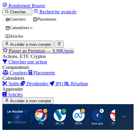
Rendement
Bourse
Recherche avancée
Chercher…
Courtiers
Placements
Calendriers
Articles
Accéder à mon compte
Passer au Premium —
9.99€/mois
Actions, ETF, Cryptos
Chercher une action
Comparateurs
Courtiers
Placements
Calendriers
Splits
Dividendes
IPO
Résultats
Apprendre
Articles
Accéder à mon compte
Le Radar
T
V
M
E
T
20 SIGNAUX
TTE
VK.PA
META
Energie
TTE.PA
RMS