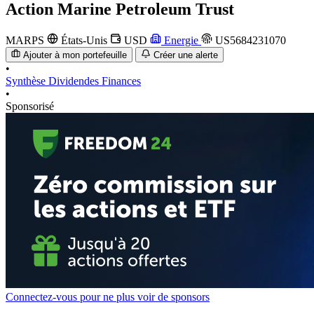
Action
Marine Petroleum Trust
MARPS
États-Unis
USD
Energie
US5684231070
Ajouter à mon portefeuille
Créer une alerte
•
Synthèse
Dividendes
Finances
•
Sponsorisé
Connectez-vous pour ne plus voir de sponsors