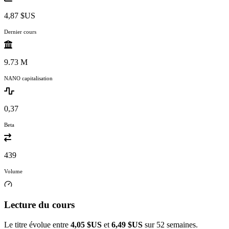
4,87 $US
Dernier cours
9.73 M
NANO capitalisation
0,37
Beta
439
Volume
Lecture du cours
Le titre évolue entre
4,05 $US
et
6,49 $US
sur 52 semaines.