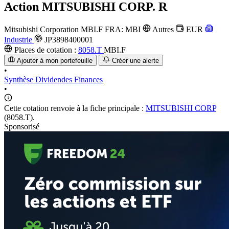
Action
MITSUBISHI CORP. R
Mitsubishi Corporation
MBI.F
FRA: MBI
Autres
EUR
Industrie
JP3898400001
Places de cotation :
8058.T
MBI.F
Ajouter à mon portefeuille
Créer une alerte
•
Synthèse
Dividendes
Finances
•
Cette cotation renvoie à la fiche principale :
MITSUBISHI CORP
(8058.T).
Sponsorisé