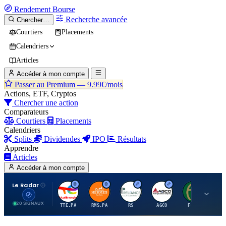
Rendement
Bourse
Recherche avancée
Chercher…
Courtiers
Placements
Calendriers
Articles
Accéder à mon compte
Passer au Premium —
9.99€/mois
Actions, ETF, Cryptos
Chercher une action
Comparateurs
Courtiers
Placements
Calendriers
Splits
Dividendes
IPO
Résultats
Apprendre
Articles
Accéder à mon compte
Le Radar
T
H
R
A
F
20 SIGNAUX
TTE.PA
RMS.PA
RS
AGCO
FCFS
MC